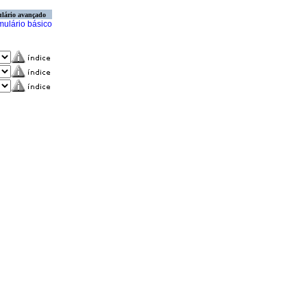
lário avançado
mulário básico