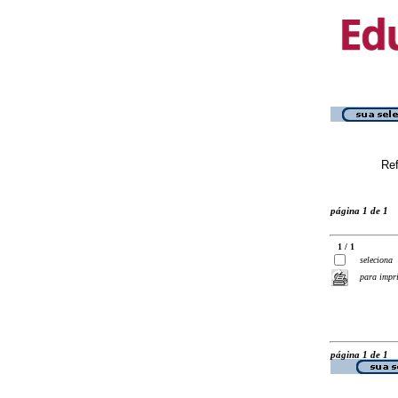
Ref
página 1 de 1
1 / 1
seleciona
para impr
página 1 de 1