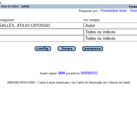
a
Base de dados :
article
Formu
Formulário livre
For
Pesquisar por :
esquisar
no campo
iAH
WWWISIS
Search engine:
powered by
BIREME/OPAS/OMS - Centro Latino-Americano e do Caribe de Informação em Ciências da Saúde