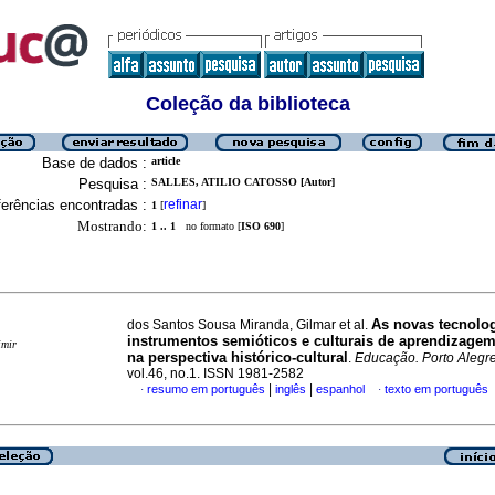
Coleção da biblioteca
Base de dados :
article
Pesquisa :
SALLES, ATILIO CATOSSO [Autor]
erências encontradas :
refinar
1
[
]
Mostrando:
1 .. 1
no formato [
ISO 690
]
As novas tecnolo
dos Santos Sousa Miranda, Gilmar et al.
instrumentos semióticos e culturais de aprendizagem
imir
na perspectiva histórico-cultural
.
Educação. Porto Alegr
vol.46, no.1. ISSN 1981-2582
|
|
resumo em português
inglês
espanhol
texto em português
·
·