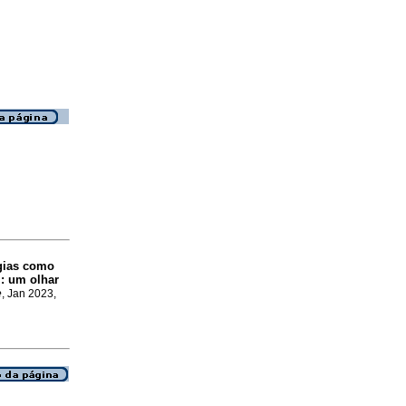
gias como
: um olhar
e
, Jan 2023,