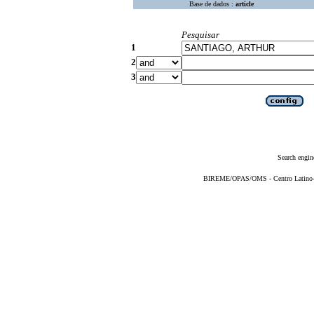
Base de dados :
article
Pesquisar
1
2
3
Search engin
BIREME/OPAS/OMS - Centro Latino-Am