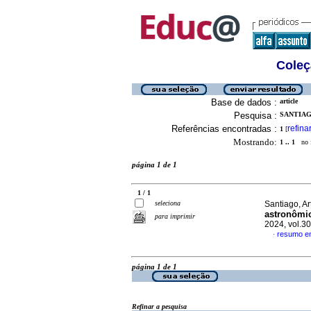
Coleç
Base de dados :
article
Pesquisa :
SANTIAG
Referências encontradas :
refina
1
[
Mostrando:
1 .. 1
no f
página 1 de 1
1 / 1
seleciona
Santiago, Ar
astronômi
para imprimir
2024, vol.3
resumo e
·
página 1 de 1
Refinar a pesquisa