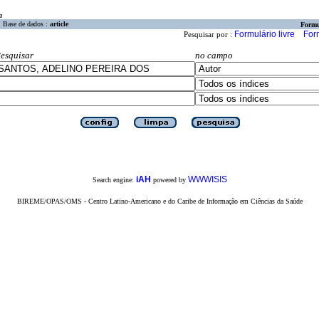
a
Base de dados :
article
Formu
Formulário livre
For
Pesquisar por :
esquisar
no campo
iAH
WWWISIS
Search engine:
powered by
BIREME/OPAS/OMS - Centro Latino-Americano e do Caribe de Informação em Ciências da Saúde