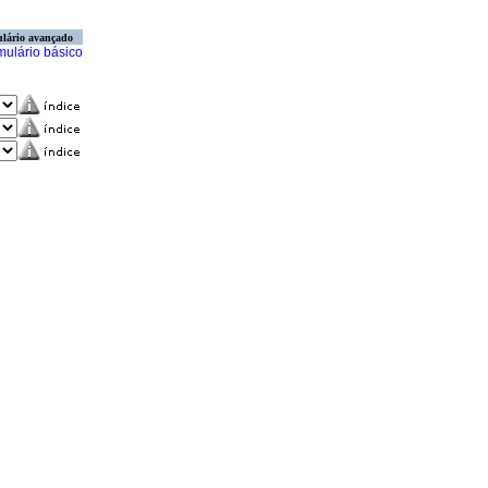
lário avançado
mulário básico