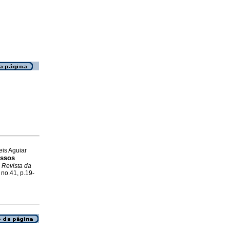
eis Aguiar
essos
.
Revista da
 no.41, p.19-