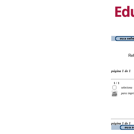
Ref
página 1 de 1
1 / 1
seleciona
para impr
página 1 de 1