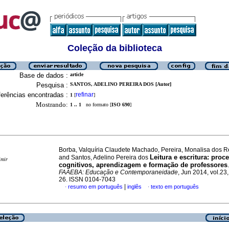
Coleção da biblioteca
Base de dados :
article
Pesquisa :
SANTOS, ADELINO PEREIRA DOS [Autor]
erências encontradas :
refinar
1
[
]
Mostrando:
1 .. 1
no formato [
ISO 690
]
Borba, Valquíria Claudete Machado, Pereira, Monalisa dos R
Leitura e escritura: proc
and Santos, Adelino Pereira dos
imir
cognitivos, aprendizagem e formação de professores
FAAEBA: Educação e Contemporaneidade
, Jun 2014, vol.23,
26. ISSN 0104-7043
|
resumo em português
inglês
texto em português
·
·