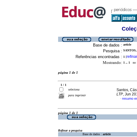
Coleç
Base de dados :
article
Pesquisa :
SANTOS, 
Referências encontradas :
refina
1
[
Mostrando:
1 .. 1
no f
página 1 de 1
1 / 1
seleciona
Santos, Cás
LTP
, Jun 20
para imprimir
resumo e
·
página 1 de 1
Refinar a pesquisa
Base de dados :
article