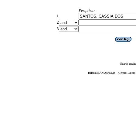
Pesquisar
1
2
3
Search engin
BIREME/OPAS/OMS - Centro Latino-Am