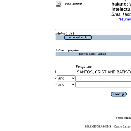
baiano: 
para imprimir
intelect
Bras. Hist
resumo
·
página 1 de 1
Refinar a pesquisa
Base de dados :
article
Pesquisar
1
2
3
Search engin
BIREME/OPAS/OMS - Centro Latino-Am