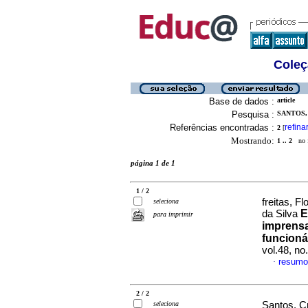
Coleç
Base de dados :
article
Pesquisa :
SANTOS, 
Referências encontradas :
refina
2
[
Mostrando:
1 .. 2
no f
página 1 de 1
1 / 2
freitas, F
seleciona
E
da Silva
para imprimir
imprensa
funcioná
vol.48, n
resumo
·
2 / 2
seleciona
Santos, Cr