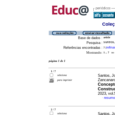
Coleç
Base de dados :
article
Pesquisa :
SANTOS,
Referências encontradas :
refina
7
[
Mostrando:
1 .. 7
no f
página 1 de 1
1 / 7
Santos, J
seleciona
Zancanar
para imprimir
Concepto
Construc
2023, vol
resumo
·
2 / 7
Santos, Jo
seleciona