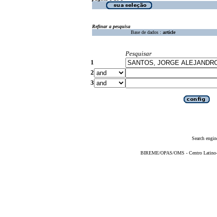
Refinar a pesquisa
Base de dados :
article
Pesquisar
1
2
3
Search engin
BIREME/OPAS/OMS - Centro Latino-Am