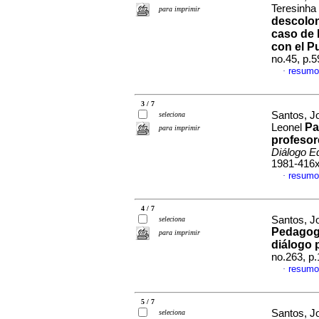
Teresinha
para imprimir
descolon
caso de l
con el P
no.45, p.
resumo
·
3 / 7
Santos, Jo
seleciona
Pa
Leonel
para imprimir
profesor
Diálogo E
1981-416
resumo
·
4 / 7
Santos, J
seleciona
Pedagogí
para imprimir
diálogo 
no.263, p
resumo
·
5 / 7
Santos, J
seleciona