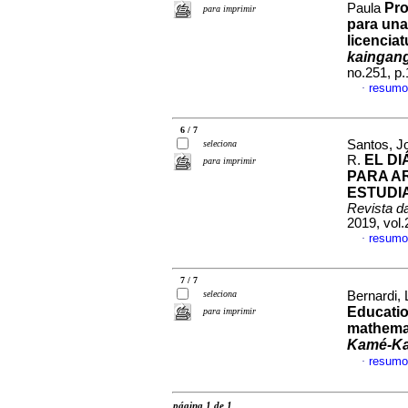
Pro
Paula
para imprimir
para una
licencia
kaingan
no.251, p
resumo
·
6 / 7
Santos, Jo
seleciona
EL D
R.
para imprimir
PARA A
ESTUDIA
Revista 
2019, vol
resumo
·
7 / 7
seleciona
Bernardi,
Education
para imprimir
mathemat
Kamé-Ka
resumo
·
página 1 de 1