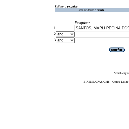
Refinar a pesquisa
Base de dados :
article
Pesquisar
1
2
3
Search engin
BIREME/OPAS/OMS - Centro Latino-Am