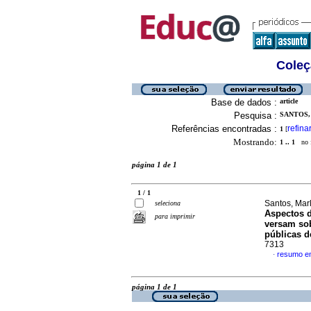
Coleç
Base de dados :
article
Pesquisa :
SANTOS,
Referências encontradas :
refina
1
[
Mostrando:
1 .. 1
no f
página 1 de 1
1 / 1
Santos, Mar
seleciona
Aspectos d
para imprimir
versam so
públicas 
7313
resumo e
·
página 1 de 1