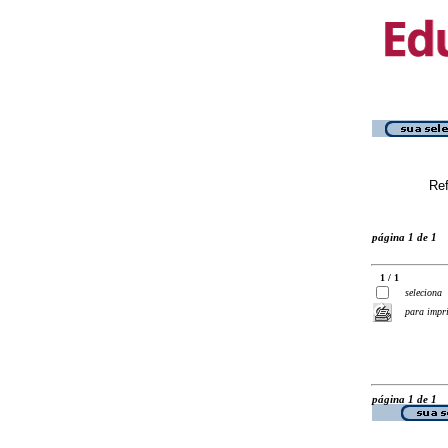
Ref
página 1 de 1
1 / 1
seleciona
para impr
página 1 de 1