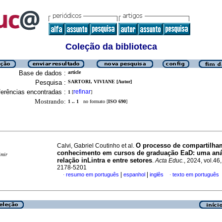
Coleção da biblioteca
Base de dados :
article
Pesquisa :
SARTORI, VIVIANE [Autor]
erências encontradas :
refinar
1
[
]
Mostrando:
1 .. 1
no formato [
ISO 690
]
O processo de compartilha
Calvi, Gabriel Coutinho et al.
conhecimento em cursos de graduação EaD: uma aná
imir
relação inLintra e entre setores
.
Acta Educ.
, 2024, vol.46
2178-5201
|
|
resumo em português
espanhol
inglês
texto em português
·
·