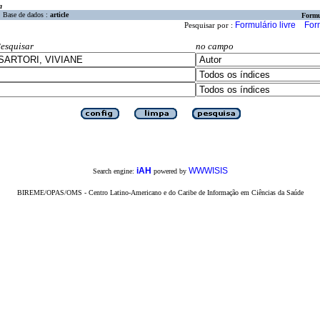
a
Base de dados :
article
Formu
Formulário livre
For
Pesquisar por :
esquisar
no campo
iAH
WWWISIS
Search engine:
powered by
BIREME/OPAS/OMS - Centro Latino-Americano e do Caribe de Informação em Ciências da Saúde