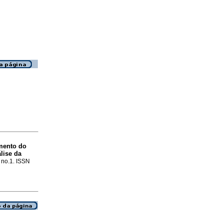
mento do
lise da
, no.1. ISSN