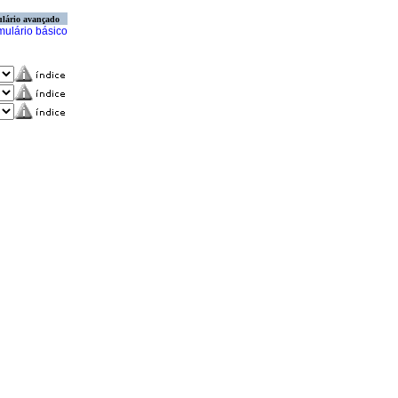
lário avançado
mulário básico