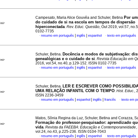
Por um
Campesato, Maria Alice Gouvêa and Schuler, Betina
do cuidado de si na escola em tempos de dispersão
imir
hiperconectada
.
Rev. Educ. Questão
, Out 2019, vol.57, no.
0102-7735
|
|
resumo em português
inglês
espanhol
texto em português
·
·
Docência e modos de subjetivação: di
Schuler, Betina.
genealógicas e o cuidado de si
.
Revista Educação em Q
imir
2016, vol.54, no.40, p.129-152. ISSN 0102-7735
|
|
resumo em português
inglês
espanhol
texto em português
·
·
LER E ESCREVER COMO POSSIBILID
Schuler, Betina.
UMA RELAÇÃO INFANTIL COM O TEMPO
.
Hist. Educ.
, 
imir
ISSN 2236-3459
|
|
|
resumo em português
espanhol
inglês
francês
texto em p
·
·
Matos, Sônia Regina da Luz, Schuler, Betina and Corazza, 
Formação do professor-pesquisador: aprendizado que
imir
vida
.
Revista da FAEEBA: Educação e Contemporaneidade
,
vol.24, no.43, p.225-236. ISSN 0104-7043
|
|
resumo em português
inglês
espanhol
texto em português
·
·