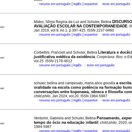
|
|
resumo em português
inglês
espanhol
texto em português
·
·
DISCURSO
Matos, Sônia Regina da Luz and Schuler, Betina
AVALIAÇÃO ESCOLAR NA CONTEMPORANEIDADE
.
R
imir
Jan 2019, vol.9, no.1, p.397-425. ISSN 2237-9460
|
|
resumo em português
inglês
espanhol
texto em português
·
·
Literatura e docêc
Corbellini, Francieli and Schuler, Betina
justificativa estética da existência
.
Conjectura: filos. e Ed
imir
vol.25. ISSN 2178-4612
|
resumo em português
inglês
texto em português
·
·
a escrita
schuler, betina and campesato, maria alice gouvêa
oralidade na escola como potência na formação hum
imir
conversações entre kopenawa, sêneca e filosofia com
child.philo
, Jan 2024, vol.20. ISSN 1984-5987
|
|
resumo em português
inglês
espanhol
texto em português
·
·
Pensamento, experi
Venturini, Gabriela and Schuler, Betina
tempo do ócio na educação infantil
.
child.philo
, 2020, v
imir
1984-5987
|
|
resumo em português
inglês
espanhol
texto em português
·
·