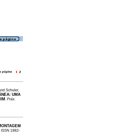
ara página
and Schuler,
ÂNEA: UMA
MIM
.
Práx.
MONTAGEM
3. ISSN 1982-