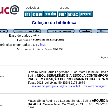
Coleção da biblioteca
Base de dados :
article
Pesquisa :
SCHULER, BETINA [Autor]
erências encontradas :
refinar
17
[
]
Mostrando:
1 .. 10
no formato [
ISO 690
]
ir p
Oliveira, Marli Pardo Legemann, Elias, Mara Elaine de Lima 
NEOLIBERALISMO E A ESCOLA CONTEMPOR
Betina
imir
PROBLEMATIZAÇÃO DO PROGRAMA CONTA PARA 
Educ.
, 2023, vol.19, no.50. ISSN 2178-2679
|
|
resumo em português
inglês
espanhol
texto em português
·
·
ARQUEO-
Matos, Sônia Regina da Luz and Schuler, Betina
DA AULA
.
Revista Teias
, Out 2020, vol.21, no.63, p.220-23
imir
0305