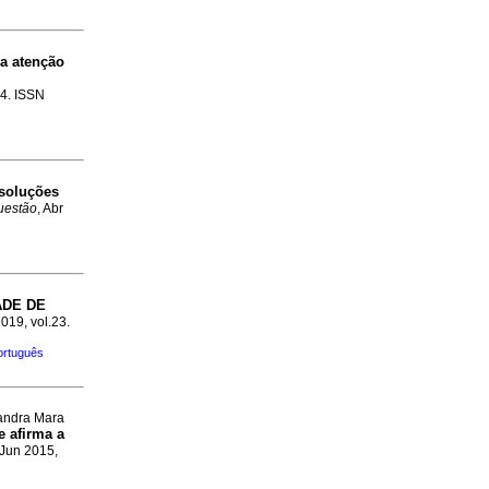
a atenção
54. ISSN
ssoluções
uestão
, Abr
ADE DE
2019, vol.23.
ortuguês
Sandra Mara
 afirma a
 Jun 2015,