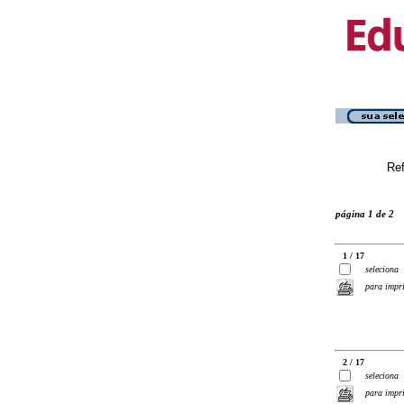
Ref
página 1 de 2
1 / 17
seleciona
para impr
2 / 17
seleciona
para impr