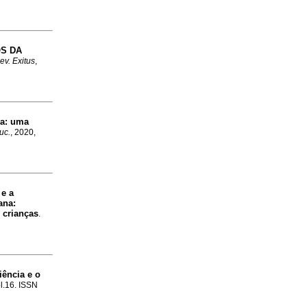
S DA
ev. Exitus
,
ia: uma
uc.
, 2020,
 e a
ana:
 crianças
.
ência e o
ol.16. ISSN