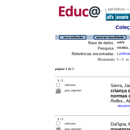
Coleç
Base de dados :
article
Pesquisa :
SIERRA, 
Referências encontradas :
refina
5
[
Mostrando:
1 .. 5
no f
página 1 de 1
1 / 5
seleciona
Sierra, Ja
criança 
para imprimir
normas d
Reflex.
, A
resumo
·
2 / 5
seleciona
Dal’Igna, 
governam
para imprimir