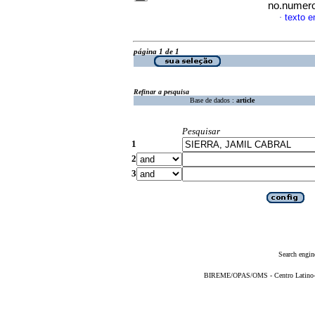
no.numero
texto 
·
página 1 de 1
Refinar a pesquisa
Base de dados :
article
Pesquisar
1
2
3
Search engin
BIREME/OPAS/OMS - Centro Latino-Am