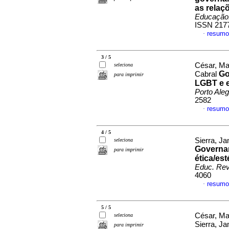
as relaç
Educação
ISSN 217
resumo
·
3 / 5
César, Mar
seleciona
Go
Cabral
para imprimir
LGBT e e
Porto Aleg
2582
resumo
·
4 / 5
Sierra, Ja
seleciona
Governam
para imprimir
ética/es
Educ. Rev
4060
resumo
·
5 / 5
César, Ma
seleciona
Sierra, Ja
para imprimir