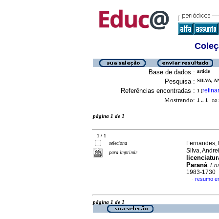
Coleç
Base de dados :
article
Pesquisa :
SILVA, A
Referências encontradas :
refina
1
[
Mostrando:
1 .. 1
no f
página 1 de 1
1 / 1
Fernandes, 
seleciona
Silva, Andre
para imprimir
licenciatu
Paraná
.
Ens
1983-1730
resumo e
·
página 1 de 1