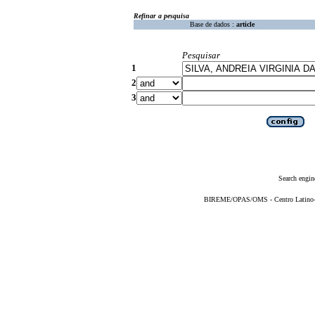
Refinar a pesquisa
Base de dados :
article
Pesquisar
1
2
3
Search engin
BIREME/OPAS/OMS - Centro Latino-Am