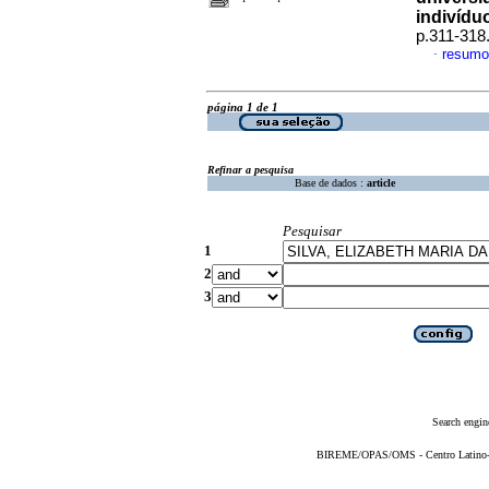
indivídu
p.311-318
resumo
·
página 1 de 1
Refinar a pesquisa
Base de dados :
article
Pesquisar
1
2
3
Search engin
BIREME/OPAS/OMS - Centro Latino-Am