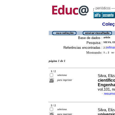
Coleç
Base de dados :
article
Pesquisa :
SILVA, E
Referências encontradas :
refina
2
[
Mostrando:
1 .. 2
no f
página 1 de 1
1 / 2
seleciona
Silva, Eli
científi
para imprimir
Engenhar
vol.101, 
resumo
·
2 / 2
seleciona
Silva, Eli
universi
para imprimir