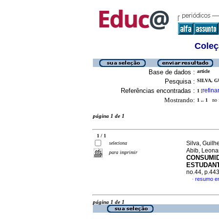
Coleç
Base de dados :
article
Pesquisa :
SILVA, 
Referências encontradas :
refina
1
[
Mostrando:
1 .. 1
no f
página 1 de 1
1 / 1
Silva, Guilh
seleciona
Abib, Leon
para imprimir
CONSUMID
ESTUDANT
no.44, p.44
resumo e
·
página 1 de 1