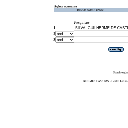
Refinar a pesquisa
Base de dados :
article
Pesquisar
1
2
3
Search engin
BIREME/OPAS/OMS - Centro Latino-Am