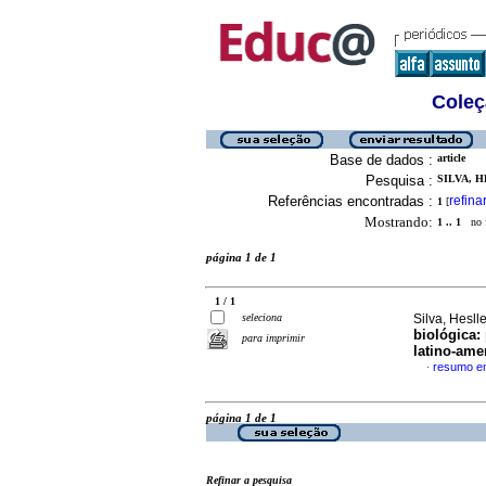
Coleç
Base de dados :
article
Pesquisa :
SILVA, 
Referências encontradas :
refina
1
[
Mostrando:
1 .. 1
no f
página 1 de 1
1 / 1
seleciona
Silva, Hesl
biológica:
para imprimir
latino-ame
resumo e
·
página 1 de 1
Refinar a pesquisa