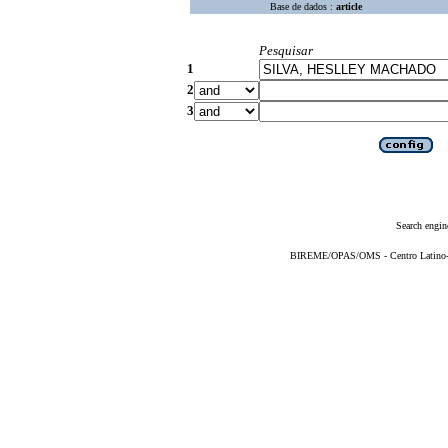
Base de dados :
article
Pesquisar
1
2
3
Search engin
BIREME/OPAS/OMS - Centro Latino-Am