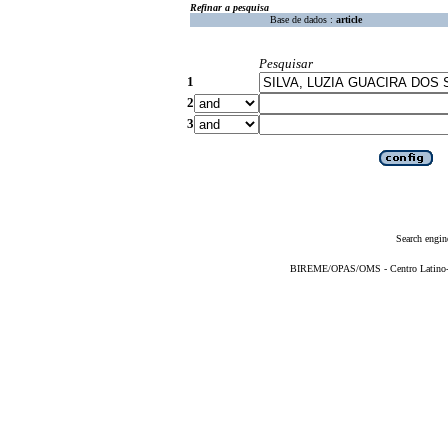
Refinar a pesquisa
Base de dados :
article
Pesquisar
1
2
3
Search engin
BIREME/OPAS/OMS - Centro Latino-Am