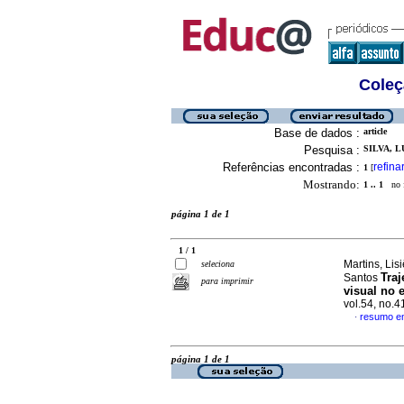
Coleç
Base de dados :
article
Pesquisa :
SILVA, L
Referências encontradas :
refina
1
[
Mostrando:
1 .. 1
no f
página 1 de 1
1 / 1
Martins, Lis
seleciona
Traj
Santos
para imprimir
visual no 
vol.54, no.
resumo e
·
página 1 de 1