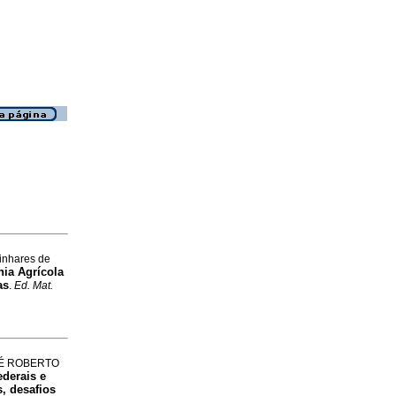
inhares de
nia Agrícola
as
.
Ed. Mat.
SÉ ROBERTO
ederais e
, desafios