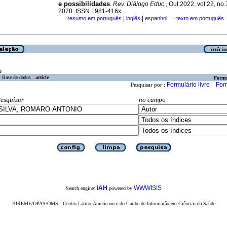
e possibilidades
.
Rev. Diálogo Educ.
, Out 2022, vol.22, no
2078. ISSN 1981-416x
|
|
resumo em português
inglês
espanhol
texto em português
·
·
a
Base de dados :
article
Formu
Formulário livre
For
Pesquisar por :
esquisar
no campo
iAH
WWWISIS
Search engine:
powered by
BIREME/OPAS/OMS - Centro Latino-Americano e do Caribe de Informação em Ciências da Saúde