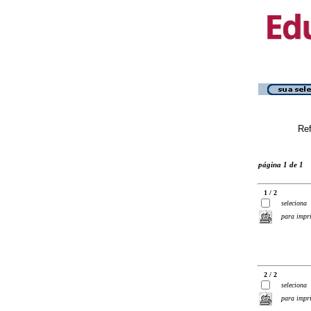
Ref
página 1 de 1
1 / 2
seleciona
para impr
2 / 2
seleciona
para impr