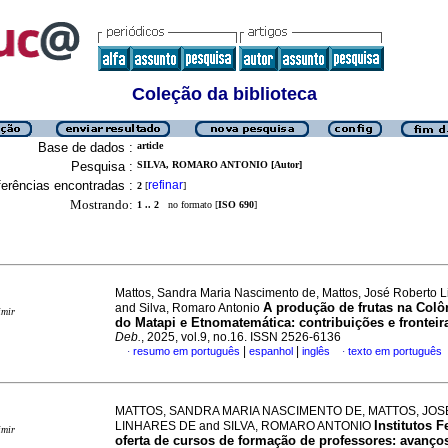
Coleção da biblioteca
Base de dados :
article
Pesquisa :
SILVA, ROMARO ANTONIO [Autor]
erências encontradas :
refinar
2
[
]
Mostrando:
1 .. 2
no formato [
ISO 690
]
Mattos, Sandra Maria Nascimento de, Mattos, José Roberto L
A produção de frutas na Colô
and Silva, Romaro Antonio
imir
do Matapi e Etnomatemática: contribuições e fronteir
Deb.
, 2025, vol.9, no.16. ISSN 2526-6136
|
|
resumo em português
espanhol
inglês
texto em português
·
·
MATTOS, SANDRA MARIA NASCIMENTO DE, MATTOS, JO
Institutos F
LINHARES DE and SILVA, ROMARO ANTONIO
imir
oferta de cursos de formação de professores: avanços