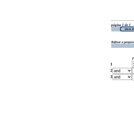
página 1 de 1
Refinar a pesquis
P
1
2
3