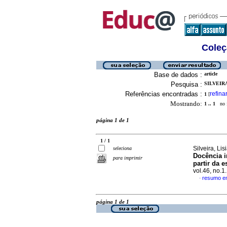
Coleç
Base de dados :
article
Pesquisa :
SILVEIRA
Referências encontradas :
refina
1
[
Mostrando:
1 .. 1
no f
página 1 de 1
1 / 1
Silveira, L
seleciona
Docência i
para imprimir
partir da e
vol.46, no.
resumo e
·
página 1 de 1