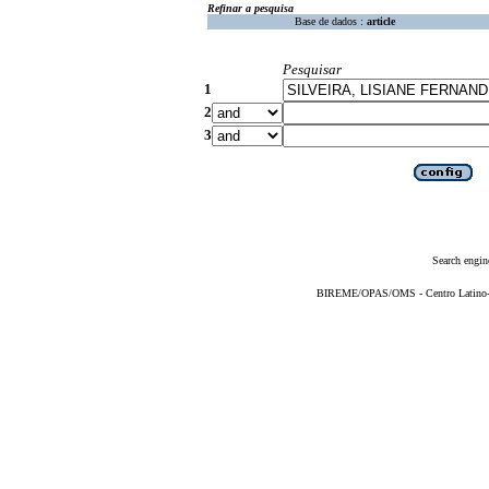
Refinar a pesquisa
Base de dados :
article
Pesquisar
1
2
3
Search engin
BIREME/OPAS/OMS - Centro Latino-Am