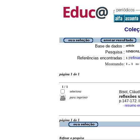
Coleç
Base de dados :
article
Pesquisa :
SIMIONI
Referências encontradas :
refina
1
[
Mostrando:
1 .. 1
no f
página 1 de 1
1 / 1
seleciona
Bisol, Cláudi
reflexões 
para imprimir
p.147-172.
resumo e
·
página 1 de 1
Refinar a pesquisa