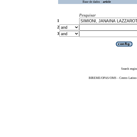
Base de dados :
article
Pesquisar
1
2
3
Search engin
BIREME/OPAS/OMS - Centro Latino-Am