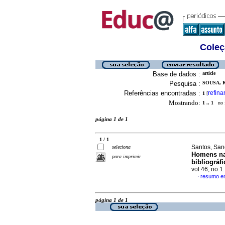
Coleç
Base de dados :
article
Pesquisa :
SOUSA, 
Referências encontradas :
refina
1
[
Mostrando:
1 .. 1
no f
página 1 de 1
1 / 1
Santos, San
seleciona
Homens na 
para imprimir
bibliográfi
vol.46, no.
resumo e
·
página 1 de 1