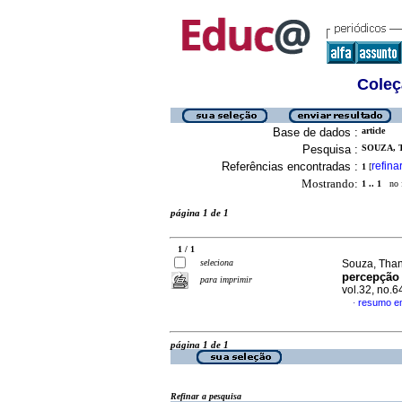
Coleç
Base de dados :
article
Pesquisa :
SOUZA, 
Referências encontradas :
refina
1
[
Mostrando:
1 .. 1
no f
página 1 de 1
1 / 1
seleciona
Souza, Tha
percepção
para imprimir
vol.32, no.
resumo e
·
página 1 de 1
Refinar a pesquisa