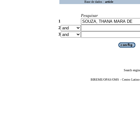
Base de dados :
article
Pesquisar
1
2
3
Search engin
BIREME/OPAS/OMS - Centro Latino-Am