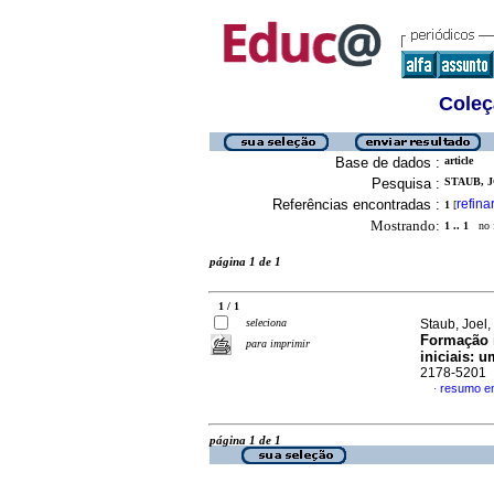
Coleç
Base de dados :
article
Pesquisa :
STAUB, J
Referências encontradas :
refina
1
[
Mostrando:
1 .. 1
no f
página 1 de 1
1 / 1
seleciona
Staub, Joel
Formação i
para imprimir
iniciais: 
2178-5201
resumo e
·
página 1 de 1