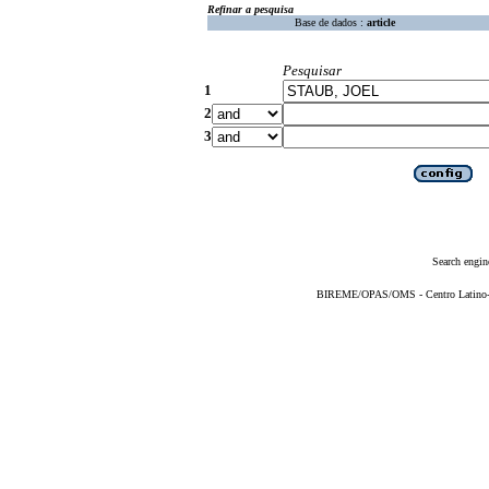
Refinar a pesquisa
Base de dados :
article
Pesquisar
1
2
3
Search engin
BIREME/OPAS/OMS - Centro Latino-Am