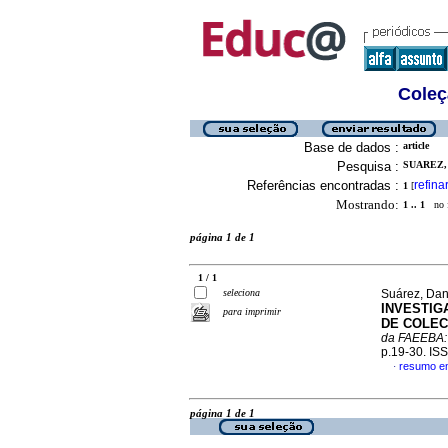
Coleç
Base de dados :
article
Pesquisa :
SUAREZ, 
Referências encontradas :
refina
1
[
Mostrando:
1 .. 1
no f
página 1 de 1
1 / 1
seleciona
Suárez, Dan
INVESTIG
para imprimir
DE COLEC
da FAEEBA:
p.19-30. IS
resumo e
·
página 1 de 1