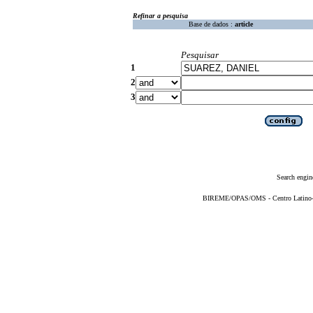
Refinar a pesquisa
Base de dados :
article
Pesquisar
1
2
3
Search engin
BIREME/OPAS/OMS - Centro Latino-Am