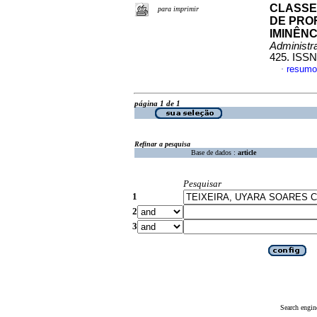
CLASSE
para imprimir
DE PRO
IMINÊNC
Administr
425. ISSN
resumo
·
página 1 de 1
Refinar a pesquisa
Base de dados :
article
Pesquisar
1
2
3
Search engin