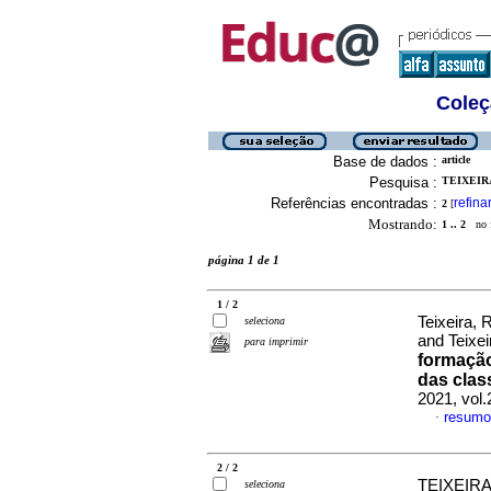
Coleç
Base de dados :
article
Pesquisa :
TEIXEIR
Referências encontradas :
refina
2
[
Mostrando:
1 .. 2
no f
página 1 de 1
1 / 2
Teixeira,
seleciona
and Teixe
para imprimir
formação
das clas
2021, vol
resumo
·
2 / 2
TEIXEIRA
seleciona