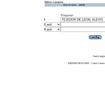
Refinar a pesquisa
Base de dados :
article
Pesquisar
1
2
3
Search engin
BIREME/OPAS/OMS - Centro Latino-Am