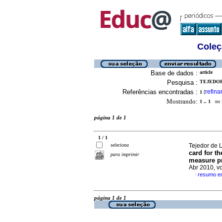
Coleç
Base de dados :
article
Pesquisa :
TEJEDOR 
Referências encontradas :
refina
1
[
Mostrando:
1 .. 1
no f
página 1 de 1
1 / 1
seleciona
Tejedor de 
card for t
para imprimir
measure p
Abr 2010, v
resumo e
·
página 1 de 1