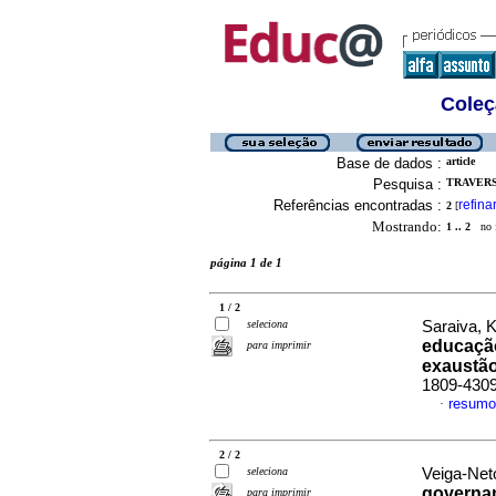
Coleç
Base de dados :
article
Pesquisa :
TRAVERSI
Referências encontradas :
refina
2
[
Mostrando:
1 .. 2
no f
página 1 de 1
1 / 2
seleciona
Saraiva, 
educaçã
para imprimir
exaustã
1809-430
resumo
·
2 / 2
seleciona
Veiga-Neto
governa
para imprimir