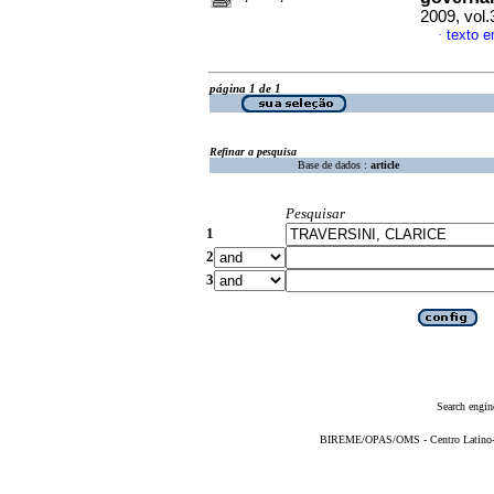
2009, vol
texto 
·
página 1 de 1
Refinar a pesquisa
Base de dados :
article
Pesquisar
1
2
3
Search engin
BIREME/OPAS/OMS - Centro Latino-Am