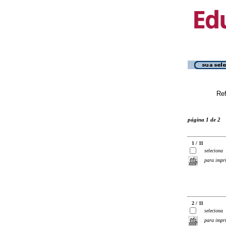
Ref
página 1 de 2
1 / 11
seleciona
para impr
2 / 11
seleciona
para impr