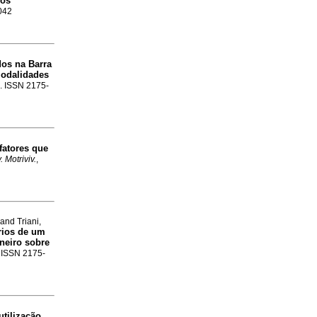
cos
8042
dos na Barra
modalidades
1. ISSN 2175-
 fatores que
. Motriviv.
,
and Triani,
ários de um
neiro sobre
. ISSN 2175-
utilização