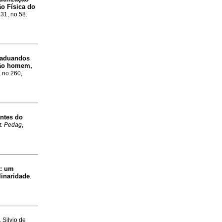
o Física do
.31, no.58.
raduandos
ção homem,
, no.260,
antes do
t. Pedag
,
:
um
linaridade
.
 Silvio de