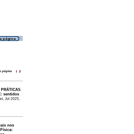
ara página
PRÁTICAS
a
:
sentidos
as
, Jul 2025,
iais nos
Física: