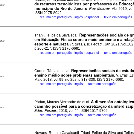
de recursos tecnológicos por professores de Educaçã
imir
município do Rio de Janeiro
.
Rev. Motriviv.
, Abr 2019, vol
ISSN 2175-8042
|
|
resumo em português
inglês
espanhol
texto em português
·
·
Representações sociais de g
Triani, Felipe da Silva et al.
em Educação Física sobre o meio ambiente e a rela
imir
esporte e natureza
.
R. Bras. Est. Pedag.
, Jan 2021, vol.102
p.205-217. ISSN 2176-6681
|
|
resumo em português
inglês
espanhol
texto em português
·
·
Representações sociais de estud
Carmo, Tânia do et al.
ensino médio sobre problemas ambientais
.
R. Bras. Es
imir
Maio 2018, vol.99, no.252, p.313-330. ISSN 2176-6681
|
resumo em português
inglês
texto em português
·
·
A dimensão ontológica
Pádua, Marcus Alexandre de et al.
caminho possível para a concretização da interdiscip
imir
Educ. Pesqui.
, 2018, vol.44. ISSN 1517-9702
|
resumo em português
inglês
texto em português
·
·
Novaes, Renato Cavalcanti, Triani, Felipe da Silva and Telles,