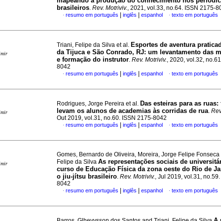
mapeando a produção do conhecimento nos periódi
brasileiros
.
Rev. Motriviv.
, 2021, vol.33, no.64. ISSN 2175-
|
|
resumo em português
inglês
espanhol
texto em português
·
·
Esportes de aventura pratica
Triani, Felipe da Silva et al.
da Tijuca e São Conrado, RJ: um levantamento das 
imir
e formação do instrutor
.
Rev. Motriviv.
, 2020, vol.32, no.6
8042
|
|
resumo em português
inglês
espanhol
texto em português
·
·
Das esteiras para as ruas:
Rodrigues, Jorge Pereira et al.
levam os alunos de academias às corridas de rua
.
Rev
imir
Out 2019, vol.31, no.60. ISSN 2175-8042
|
|
resumo em português
inglês
espanhol
texto em português
·
·
Gomes, Bernardo de Oliveira, Moreira, Jorge Felipe Fonseca 
As representações sociais de universit
Felipe da Silva
imir
curso de Educação Física da zona oeste do Rio de Ja
o jiu-jítsu brasileiro
.
Rev. Motriviv.
, Jul 2019, vol.31, no.59
8042
|
|
resumo em português
inglês
espanhol
texto em português
·
·
A 
Barros, Glhevysson dos Santos and Triani, Felipe da Silva