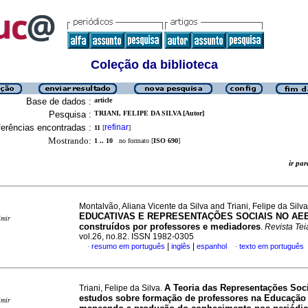
Coleção da biblioteca
Base de dados :
article
Pesquisa :
TRIANI, FELIPE DA SILVA [Autor]
erências encontradas :
refinar
11
[
]
Mostrando:
1 .. 10
no formato [
ISO 690
]
ir p
Montalvão, Aliana Vicente da Silva and Triani, Felipe da Silv
EDUCATIVAS E REPRESENTAÇÕES SOCIAIS NO AEE
imir
construídos por professores e mediadores
.
Revista Tei
vol.26, no.82. ISSN 1982-0305
|
|
resumo em português
inglês
espanhol
texto em português
·
·
A Teoria das Representações Soc
Triani, Felipe da Silva.
estudos sobre formação de professores na Educação 
imir