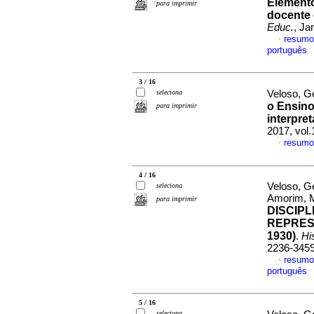
Elemento
para imprimir
docente 
Educ.
, Ja
resumo
·
português
3 / 16
seleciona
Veloso, G
o Ensino 
para imprimir
interpre
2017, vol
resumo
·
4 / 16
Veloso, G
seleciona
Amorim, M
para imprimir
DISCIPL
REPRES
1930)
.
Hi
2236-345
resumo
·
português
5 / 16
seleciona