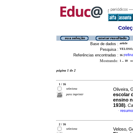
Coleç
Base de dados :
article
Pesquisa :
VELOSO,
Referências encontradas :
refin
16
[
Mostrando:
1 .. 10
no 
página 1 de 2
1 / 16
seleciona
Oliveira,
escolar 
para imprimir
ensino n
1938)
.
Ca
resumo
·
2 / 16
Veloso, G
seleciona