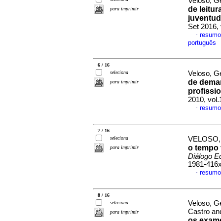
Veloso, G
de leitur
para imprimir
juventud
Set 2016,
resumo
·
português
6 / 16
seleciona
Veloso, G
de dema
para imprimir
profissi
2010, vol
resumo
·
7 / 16
seleciona
VELOSO,
o tempo 
para imprimir
Diálogo E
1981-416
resumo
·
8 / 16
Veloso, Ge
seleciona
Castro an
para imprimir
os exame