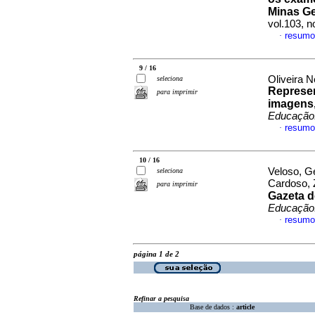
Minas Ge
vol.103, 
resumo
·
9 / 16
Oliveira 
seleciona
Represe
para imprimir
imagens,
Educação.
resumo
·
10 / 16
Veloso, G
seleciona
Cardoso, 
para imprimir
Gazeta d
Educação.
resumo
·
página 1 de 2
Refinar a pesquisa
Base de dados :
article