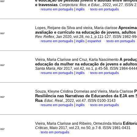
e educação de pessoas jovens e adultas entre tempos
imir
e travessias
.
Conjectura: filos. e Educ.
, 2022, vol.27. ISSN 
|
resumo em português
inglês
texto em português
·
·
Aproxima
Lopes, Reijane da Silva and vieira, Maria clarisse
avaliação e currículo na educação de jovens, adultos
imir
Rev. Reflex
, Jan 2020, vol.28, no.1, p.111-127. ISSN 1982-9
|
|
resumo em português
inglês
espanhol
texto em português
·
·
A produç
Vieira, Maria Clarisse and Cruz, Karla Nascimento
educação da mulher na educação de jovens e adultos
imir
Santa Maria
, Abr 2017, vol.42, no.1, p.45-56. ISSN 1984-644
|
resumo em português
inglês
texto em português
·
·
P
Souza, Kleyne Cristina Dornelas and Vieira, Maria Clarisse
Resiliência nas Narrativas de Educandos da EJA em 
imir
Rua
.
Educ. Real.
, 2022, vol.47. ISSN 0100-3143
|
resumo em português
inglês
texto em português
·
·
Editori
Vieira, Maria Clarisse and Ribeiro, Ormezinda Maria
Críticas
, Maio 2017, vol.23, no.50, p.7-8. ISSN 1981-0431
imir
texto em português
·