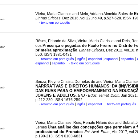
Ed
Vieira, Maria Clarisse and Melo, Adriana Almeida Sales de
Linhas Críticas
, Dez 2016, vol.22, no.49, p.527-528. ISSN 1
imir
texto em português
·
Rêses, Erlando da Silva, Vieira, Maria Clarisse and Reis, Ren
Presença e pegadas de Paulo Freire no Distrito F
dos
imir
primeira aproximação
.
Linhas Críticas
, Dez 2012, vol.18, 
550. ISSN 1981-0431
|
|
|
|
|
resumo em português
inglês
espanhol
espanhol
espanhol
·
|
espanhol
espanhol
texto em português
·
Souza, Kleyne Cristina Dornelas de and Vieira, Maria Clariss
NARRRATIVAS E DIREITOS HUMANOS: DA (IN)VISIB
imir
DAS RUAS PARA O EMPODERAMENTO NA EDUCAÇ
JOVENS E ADULTOS
.
ETD - Educ. Temat. Digit.
, Jan 2021,
p.212-230. ISSN 1676-2592
|
|
resumo em português
inglês
espanhol
texto em português
·
·
Vieira, Maria Clarisse, Reis, Renato Hilário dos and Sobral, 
Uma análise das concepções que permeiam a 
Lemes
imir
profissional do Pronatec
.
Est. Aval. Educ.
, Abr 2017, vol.2
p.190-213. ISSN 0103-6831