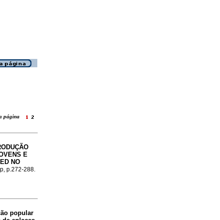
ara página
RODUÇÃO
OVENS E
PED NO
sp, p.272-288.
ão popular