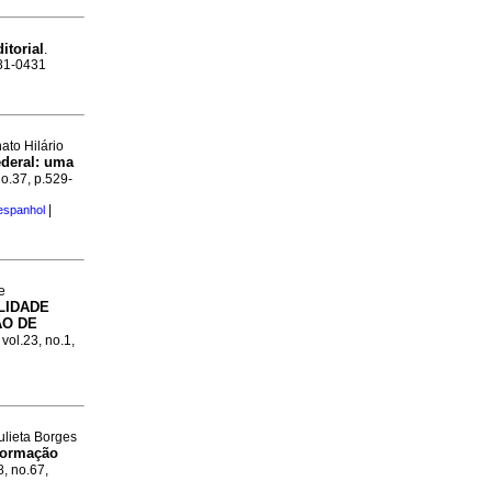
itorial
.
981-0431
ato Hilário
ederal: uma
no.37, p.529-
|
espanhol
e
ILIDADE
ÃO DE
 vol.23, no.1,
Julieta Borges
formação
8, no.67,