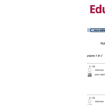
Ref
página 1 de 2
1 / 13
seleciona
para impr
2 / 13
seleciona