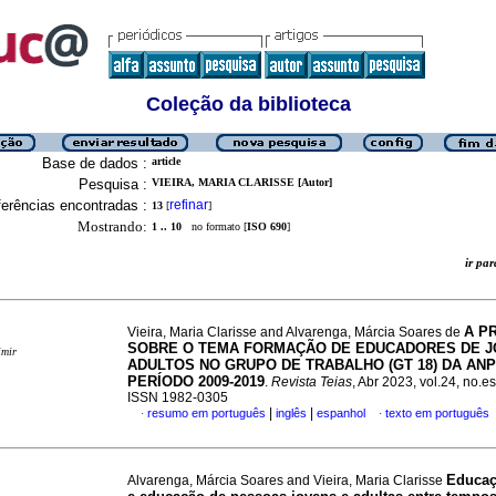
Coleção da biblioteca
Base de dados :
article
Pesquisa :
VIEIRA, MARIA CLARISSE [Autor]
erências encontradas :
refinar
13
[
]
Mostrando:
1 .. 10
no formato [
ISO 690
]
ir p
A P
Vieira, Maria Clarisse and Alvarenga, Márcia Soares de
SOBRE O TEMA FORMAÇÃO DE EDUCADORES DE J
imir
ADULTOS NO GRUPO DE TRABALHO (GT 18) DA AN
PERÍODO 2009-2019
.
Revista Teias
, Abr 2023, vol.24, no.e
ISSN 1982-0305
|
|
resumo em português
inglês
espanhol
texto em português
·
·
Educaç
Alvarenga, Márcia Soares and Vieira, Maria Clarisse