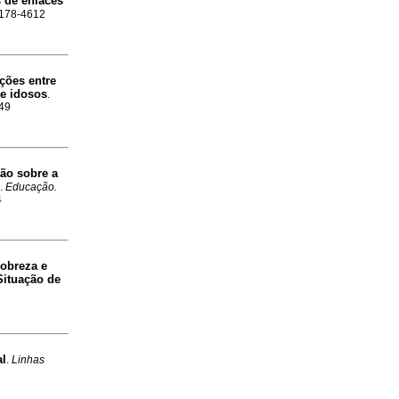
 de enlaces
2178-4612
ções entre
 e idosos
.
949
ão sobre a
.
Educação.
4
obreza e
Situação de
al
.
Linhas