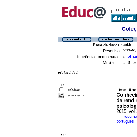
Coleç
Base de dados :
article
Pesquisa :
VIVIANI,
Referências encontradas :
refina
5
[
Mostrando:
1 .. 5
no f
página 1 de 1
1 / 5
Lima, Ana
seleciona
Conheci
para imprimir
de rendi
psicolog
2015, vol
resumo
·
português
2 / 5