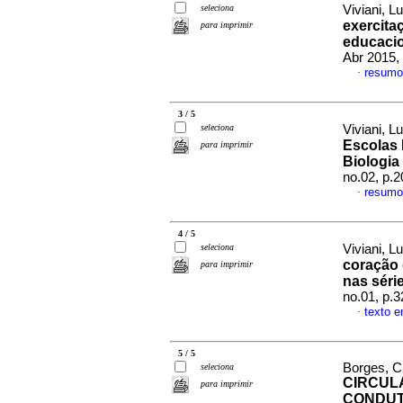
seleciona
Viviani, L
exercita
para imprimir
educacio
Abr 2015,
resumo
·
3 / 5
seleciona
Viviani, L
Escolas 
para imprimir
Biologia
no.02, p.
resumo
·
4 / 5
seleciona
Viviani, L
coração 
para imprimir
nas série
no.01, p.
texto 
·
5 / 5
Borges, Cl
seleciona
CIRCUL
para imprimir
CONDUT