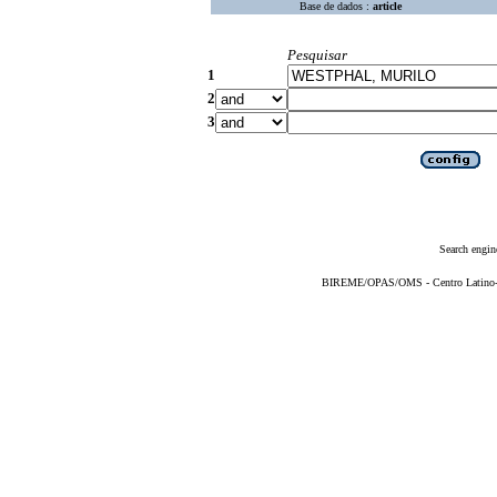
Base de dados :
article
Pesquisar
1
2
3
Search engin
BIREME/OPAS/OMS - Centro Latino-Am