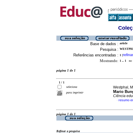
Coleç
Base de dados :
article
Pesquisa :
WESTPHA
Referências encontradas :
refina
1
[
Mostrando:
1 .. 1
no f
página 1 de 1
1 / 1
seleciona
Westphal, Mu
Mario Bung
para imprimir
Ciência edu
resumo e
·
página 1 de 1
Refinar a pesquisa