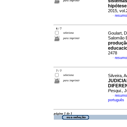
sistemas
para imprimir
hipótese
2015, vol
resumo
·
6 / 7
Goulart, 
seleciona
Salomão 
para imprimir
produção
educaci
2478
resumo
·
7 / 7
seleciona
Silveira, 
JUDICI
para imprimir
DIFERE
Pesqui.
, 
resumo
·
português
página 1 de 1