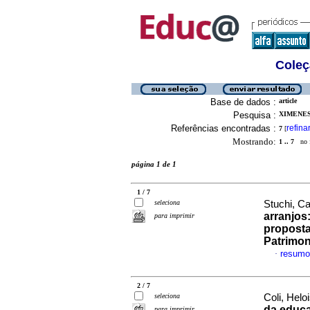
Coleç
Base de dados :
article
Pesquisa :
XIMENES
Referências encontradas :
refina
7
[
Mostrando:
1 .. 7
no f
página 1 de 1
1 / 7
seleciona
Stuchi, Ca
arranjos:
para imprimir
proposta
Patrimon
resumo
·
2 / 7
seleciona
Coli, Hel
da educaç
para imprimir