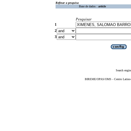
Refinar a pesquisa
Base de dados :
article
Pesquisar
1
2
3
Search engin
BIREME/OPAS/OMS - Centro Latino-Am