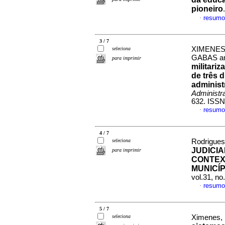
pioneiro
resumo
·
3 / 7
XIMENES
seleciona
GABAS a
para imprimir
militari
de três d
administ
Administr
632. ISSN
resumo
·
4 / 7
seleciona
Rodrigues,
JUDICI
para imprimir
CONTEX
MUNICÍP
vol.31, n
resumo
·
5 / 7
seleciona
Ximenes,