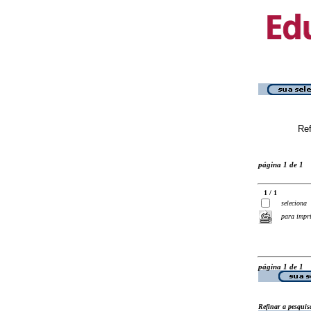
Ref
página 1 de 1
1 / 1
seleciona
para impr
página 1 de 1
Refinar a pesquis