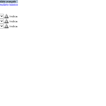
lário avançado
mulário básico