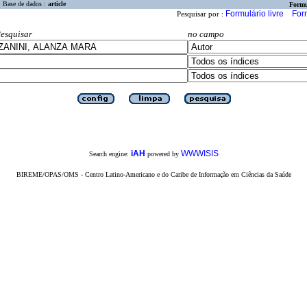
Base de dados :
article
Formu
Formulário livre
For
Pesquisar por :
esquisar
no campo
iAH
WWWISIS
Search engine:
powered by
BIREME/OPAS/OMS - Centro Latino-Americano e do Caribe de Informação em Ciências da Saúde