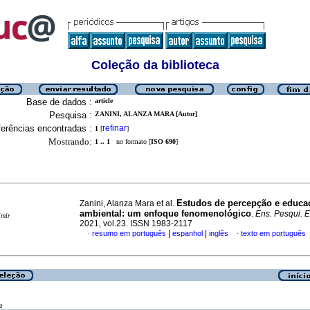
Coleção da biblioteca
Base de dados :
article
Pesquisa :
ZANINI, ALANZA MARA [Autor]
erências encontradas :
refinar
1
[
]
Mostrando:
1 .. 1
no formato [
ISO 690
]
Estudos de percepção e educa
Zanini, Alanza Mara et al.
ambiental: um enfoque fenomenológico
.
Ens. Pesqui. E
imir
2021, vol.23. ISSN 1983-2117
|
|
resumo em português
espanhol
inglês
texto em português
·
·
a