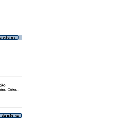
ção
duc. Ciênc.
,