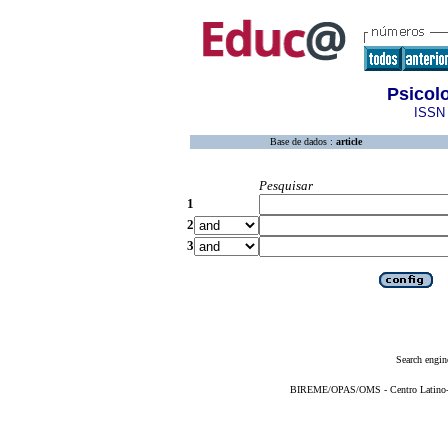
Psicol
ISSN 
Base de dados :
article
Pesquisar
1
2
3
Search engin
BIREME/OPAS/OMS - Centro Latino-Am