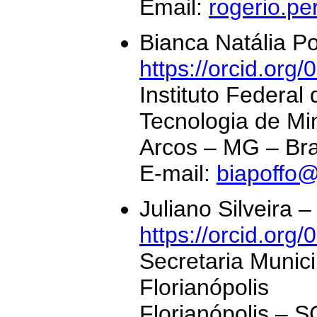
Email:
rogerio.pe
Bianca Natália P
https://orcid.or
Instituto Federal
Tecnologia de Mi
Arcos – MG – Bra
E-mail:
biapoffo
Juliano Silveira
https://orcid.or
Secretaria Munic
Florianópolis
Florianópolis – S