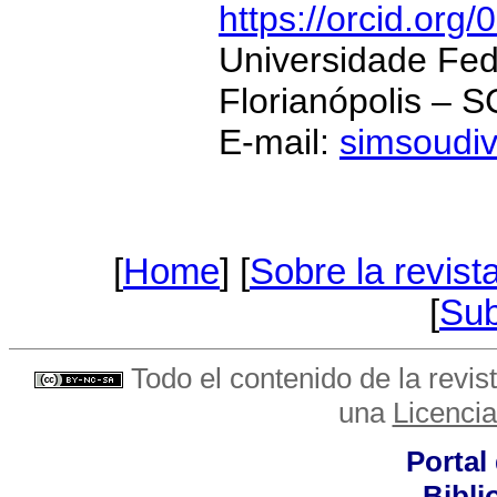
https://orcid.or
Universidade Fed
Florianópolis – S
E-mail:
simsoudi
[
Home
] [
Sobre la revist
[
Sub
Todo el contenido de la revist
una
Licenci
Portal
Bibli