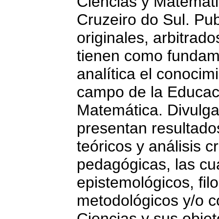
Ciencias y Matemáti
Cruzeiro do Sul. Publ
originales, arbitrad
tienen como fundame
analítica el conocim
campo de la Educaci
Matemática. Divulg
presentan resultado
teóricos y análisis c
pedagógicas, las cu
epistemológicos, filo
metodológicos y/o c
Ciencias y sus objet