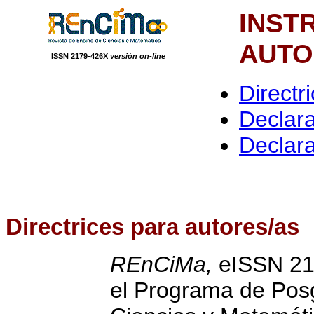
INST
AUTO
ISSN 2179-426X
versión on-line
Directr
Declara
Declara
Directrices para autores/as
REnCiMa,
eISSN 21
el Programa de Pos