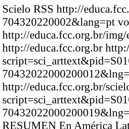
Scielo RSS
http://educa.fc
704320220002&lang=pt
vo
http://educa.fcc.org.br/img/
http://educa.fcc.org.br
http:
script=sci_arttext&pid=S01
70432022000200012&lng=
http://educa.fcc.org.br/scie
script=sci_arttext&pid=S01
70432022000200019&lng=
RESUMEN En América Lati