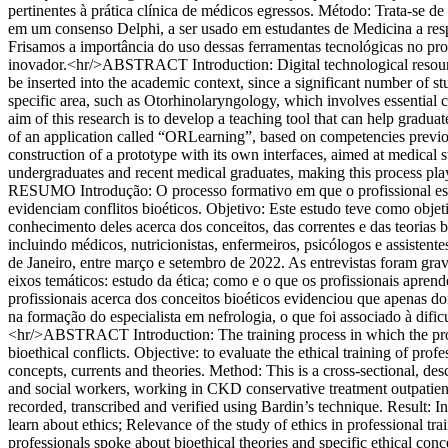
pertinentes à prática clínica de médicos egressos. Método: Trata-se
em um consenso Delphi, a ser usado em estudantes de Medicina a respe
Frisamos a importância do uso dessas ferramentas tecnológicas no p
inovador.<hr/>ABSTRACT Introduction: Digital technological resources
be inserted into the academic context, since a significant number of s
specific area, such as Otorhinolaryngology, which involves essential c
aim of this research is to develop a teaching tool that can help gradu
of an application called “ORLearning”, based on competencies previous
construction of a prototype with its own interfaces, aimed at medical s
undergraduates and recent medical graduates, making this process pla
RESUMO Introdução: O processo formativo em que o profissional está i
evidenciam conflitos bioéticos. Objetivo: Este estudo teve como obje
conhecimento deles acerca dos conceitos, das correntes e das teorias b
incluindo médicos, nutricionistas, enfermeiros, psicólogos e assisten
de Janeiro, entre março e setembro de 2022. As entrevistas foram grav
eixos temáticos: estudo da ética; como e o que os profissionais apren
profissionais acerca dos conceitos bioéticos evidenciou que apenas doi
na formação do especialista em nefrologia, o que foi associado à dif
<hr/>ABSTRACT Introduction: The training process in which the profess
bioethical conflicts. Objective: to evaluate the ethical training of p
concepts, currents and theories. Method: This is a cross-sectional, des
and social workers, working in CKD conservative treatment outpatient
recorded, transcribed and verified using Bardin’s technique. Result: 
learn about ethics; Relevance of the study of ethics in professional t
professionals spoke about bioethical theories and specific ethical conc