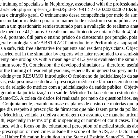
 the training of specialists in Nephrology, associated with the profession
org.br/scielo.php?script=sci_arttext&pid=S1981-52712024000400210
a e cirurgião geral. O treinamento dessa competência por meio da simul
m simulador realístico para o treinamento de cistostomia suprapúbica e
ram a um questionário semiestruturado para a avaliação do realismo ana
ade média de 41,2 anos. O realismo anatômico teve nota média de 4,24 
, portanto, útil para o ensino prático de cistostomia por punção, pois 
a geral e urologia.<hr/>ABSTRACT Introduction: Performing a suprapubi
 safe, risk-free alternative for patients and resident physicians. Object
carried out in the simulator by experts who later responded to a semi-st
 Twenty-one urologists with a mean age of 41.2 years evaluated the sim
mum score 5). Conclusion: the developed simulator is, therefore, useful 
r the training of resident physicians, especially in general surgery and 
so&tlng=en
RESUMO Introdução: O fenômeno da judicialização da saúd
usas, esta pesquisa se dedica à prescrição médica de fármacos em des
 da relação do médico com a judicialização da saúde pública. Objetiv
erador da judicialização da saúde. Método: Trata-se de um estudo des
Santo/ES. A coleta de dados foi realizada por meio de questionários, s
. Conjuntamente, examinaram-se os planos de ensino de matérias que 
ue diz respeito à prescrição de fármacos que não fazem parte da políti
o de Medicina, voltada à efetiva abordagem do assunto, de maneira arti
lth, especially in terms of public spending or number of court cases. This
s, with a focus on the educational perception of medical students about 
 prescription of medicines outside the scope of the SUS, as a factor that 
 a Higher Education Institution in the State of Espírito Santo/ES. Data c