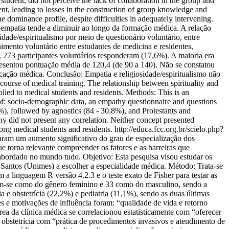
student, did not perceive the lack of collaboration in the group and
nt, leading to losses in the construction of group knowledge and
e dominance profile, despite difficulties in adequately intervening.
patia tende a diminuir ao longo da formação médica. A relação
idade/espiritualismo por meio de questionário voluntário, entre
imento voluntário entre estudantes de medicina e residentes,
, 273 participantes voluntários responderam (17,6%). A maioria era
presentou pontuação média de 120,4 (de 90 a 140). Não se constatou
ucação médica. Conclusão: Empatia e religiosidade/espiritualismo não
rse of medical training. The relationship between spirituality and
lied to medical students and residents. Methods: This is an
 of: socio-demographic data, an empathy questionnaire and questions
7%), followed by agnostics (84 - 30.8%), and Protestants and
y did not present any correlation. Neither concept presented
mong medical students and residents.
http://educa.fcc.org.br/scielo.php?
m um aumento significativo do grau de especialização dos
e torna relevante compreender os fatores e as barreiras que
 abordado no mundo tudo. Objetivo: Esta pesquisa visou estudar os
 Santos (Unimes) a escolher a especialidade médica. Método: Trata-se
 a linguagem R versão 4.2.3 e o teste exato de Fisher para testar as
aram-se como do gênero feminino e 33 como do masculino, sendo a
a e obstetrícia (22,2%) e pediatria (11,1%), sendo as duas últimas
es e motivações de influência foram: “qualidade de vida e retorno
rea da clínica médica se correlacionou estatisticamente com “oferecer
e obstetrícia com “prática de procedimentos invasivos e atendimento de