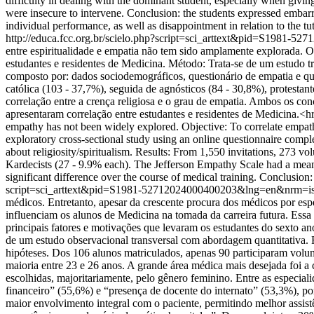
difficulty in dealing with the dominant student, especially when givin
were insecure to intervene. Conclusion: the students expressed embar
individual performance, as well as disappointment in relation to the tu
http://educa.fcc.org.br/scielo.php?script=sci_arttext&pid=S198
entre espiritualidade e empatia não tem sido amplamente explorada. Ob
estudantes e residentes de Medicina. Método: Trata-se de um estudo tr
composto por: dados sociodemográficos, questionário de empatia e que
católica (103 - 37,7%), seguida de agnósticos (84 - 30,8%), protesta
correlação entre a crença religiosa e o grau de empatia. Ambos os con
apresentaram correlação entre estudantes e residentes de Medicina.<
empathy has not been widely explored. Objective: To correlate empathy
exploratory cross-sectional study using an online questionnaire compl
about religiosity/spiritualism. Results: From 1,550 invitations, 273 
Kardecists (27 - 9.9% each). The Jefferson Empathy Scale had a mean 
significant difference over the course of medical training. Conclusion
script=sci_arttext&pid=S1981-52712024000400203&lng=en&nrm=i
médicos. Entretanto, apesar da crescente procura dos médicos por espe
influenciam os alunos de Medicina na tomada da carreira futura. Essa
principais fatores e motivações que levaram os estudantes do sexto 
de um estudo observacional transversal com abordagem quantitativa. Foi
hipóteses. Dos 106 alunos matriculados, apenas 90 participaram volu
maioria entre 23 e 26 anos. A grande área médica mais desejada foi a c
escolhidas, majoritariamente, pelo gênero feminino. Entre as especiali
financeiro” (55,6%) e “presença de docente do internato” (53,3%), por
maior envolvimento integral com o paciente, permitindo melhor assistê