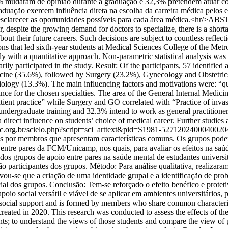
% mudaram de opinião durante a graduação e 32,3% pretendem atuar como
duação exercem influência direta na escolha da carreira médica pelos e
esclarecer as oportunidades possíveis para cada área médica.<hr/>AB
r, despite the growing demand for doctors to specialize, there is a short
bout their future careers. Such decisions are subject to countless refle
ions that led sixth-year students at Medical Sciences College of the Me
udy with a quantitative approach. Non-parametric statistical analysis wa
ily participated in the study. Result: Of the participants, 57 identifie
cine (35.6%), followed by Surgery (23.2%), Gynecology and Obstetrics 
ogy (13.3%). The main influencing factors and motivations were: “quali
icance for the chosen specialties. The area of the General Internal Medic
tpatient practice” while Surgery and GO correlated with “Practice of in
ndergraduate training and 32.3% intend to work as general practitioners 
direct influence on students’ choice of medical career. Further studies a
.fcc.org.br/scielo.php?script=sci_arttext&pid=S1981-527120240004
dos por membros que apresentam características comuns. Os grupos pode
entre pares da FCM/Unicamp, nos quais, para avaliar os efeitos na saúde
to dos grupos de apoio entre pares na saúde mental de estudantes univers
o participantes dos grupos. Método: Para análise qualitativa, realizara
vou-se que a criação de uma identidade grupal e a identificação de pro
cial dos grupos. Conclusão: Tem-se reforçado o efeito benéfico e protet
poio social versátil e viável de se aplicar em ambientes universitários
ial support and is formed by members who share common characteristic
ated in 2020. This research was conducted to assess the effects of thes
ents; to understand the views of those students and compare the view of 