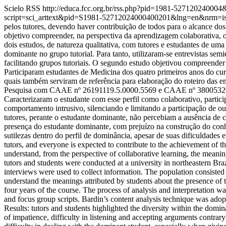
Scielo RSS
http://educa.fcc.org.br/rss.php?pid=1981-52712024000
script=sci_arttext&pid=S1981-52712024000400201&lng=en&nrm=i
pelos tutores, devendo haver contribuição de todos para o alcance do
objetivo compreender, na perspectiva da aprendizagem colaborativa, o
dois estudos, de natureza qualitativa, com tutores e estudantes de u
dominante no grupo tutorial. Para tanto, utilizaram-se entrevistas se
facilitando grupos tutoriais. O segundo estudo objetivou compreender 
Participaram estudantes de Medicina dos quatro primeiros anos do curs
quais também serviram de referência para elaboração do roteiro das e
Pesquisa com CAAE nº 26191119.5.0000.5569 e CAAE nº 38005320.5.00
Caracterizaram o estudante com esse perfil como colaborativo, partici
comportamento intrusivo, silenciando e limitando a participação de ou
tutores, perante o estudante dominante, não percebiam a ausência de 
presença do estudante dominante, com prejuízo na construção do con
sutilezas dentro do perfil de dominância, apesar de suas dificuldad
tutors, and everyone is expected to contribute to the achievement of t
understand, from the perspective of collaborative learning, the meaning
tutors and students were conducted at a university in northeastern Braz
interviews were used to collect information. The population consisted
understand the meanings attributed by students about the presence of t
four years of the course. The process of analysis and interpretation w
and focus group scripts. Bardin’s content analysis technique was
Results: tutors and students highlighted the diversity within the domin
of impatience, difficulty in listening and accepting arguments contrary 