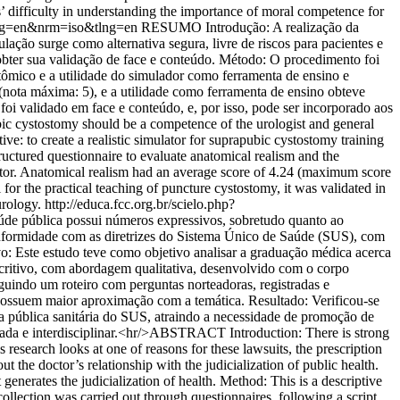
als’ difficulty in understanding the importance of moral competence for
&lng=en&nrm=iso&tlng=en
RESUMO Introdução: A realização da
ação surge como alternativa segura, livre de riscos para pacientes e
 obter sua validação de face e conteúdo. Método: O procedimento foi
tômico e a utilidade do simulador como ferramenta de ensino e
(nota máxima: 5), e a utilidade como ferramenta de ensino obteve
foi validado em face e conteúdo, e, por isso, pode ser incorporado aos
c cystostomy should be a competence of the urologist and general
ive: to create a realistic simulator for suprapubic cystostomy training
ructured questionnaire to evaluate anatomical realism and the
ulator. Anatomical realism had an average score of 4.24 (maximum score
for the practical teaching of puncture cystostomy, it was validated in
urology.
http://educa.fcc.org.br/scielo.php?
e pública possui números expressivos, sobretudo quanto ao
conformidade com as diretrizes do Sistema Único de Saúde (SUS), com
o: Este estudo teve como objetivo analisar a graduação médica acerca
critivo, com abordagem qualitativa, desenvolvido com o corpo
eguindo um roteiro com perguntas norteadoras, registradas e
possuem maior aproximação com a temática. Resultado: Verificou-se
ca pública sanitária do SUS, atraindo a necessidade de promoção de
culada e interdisciplinar.<hr/>ABSTRACT Introduction: There is strong
 research looks at one of reasons for these lawsuits, the prescription
the doctor’s relationship with the judicialization of public health.
generates the judicialization of health. Method: This is a descriptive
ollection was carried out through questionnaires, following a script