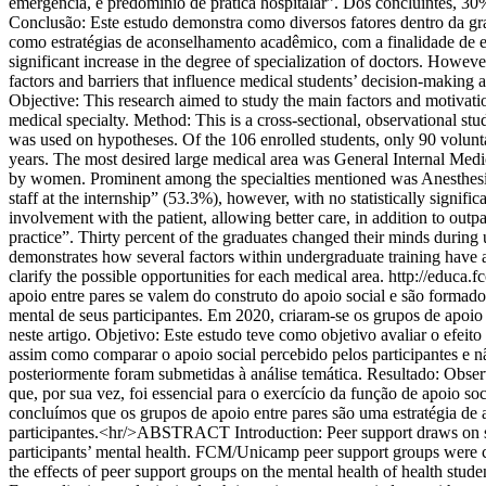
emergência, e predomínio de prática hospitalar”. Dos concluintes, 30
Conclusão: Este estudo demonstra como diversos fatores dentro da gra
como estratégias de aconselhamento acadêmico, com a finalidade de 
significant increase in the degree of specialization of doctors. Howeve
factors and barriers that influence medical students’ decision-making a
Objective: This research aimed to study the main factors and motivat
medical specialty. Method: This is a cross-sectional, observational st
was used on hypotheses. Of the 106 enrolled students, only 90 voluntar
years. The most desired large medical area was General Internal Medi
by women. Prominent among the specialties mentioned was Anesthesiol
staff at the internship” (53.3%), however, with no statistically signif
involvement with the patient, allowing better care, in addition to ou
practice”. Thirty percent of the graduates changed their minds during u
demonstrates how several factors within undergraduate training have a 
clarify the possible opportunities for each medical area.
http://educa
apoio entre pares se valem do construto do apoio social e são forma
mental de seus participantes. Em 2020, criaram-se os grupos de apoio 
neste artigo. Objetivo: Este estudo teve como objetivo avaliar o efei
assim como comparar o apoio social percebido pelos participantes e nã
posteriormente foram submetidas à análise temática. Resultado: Obser
que, por sua vez, foi essencial para o exercício da função de apoio so
concluímos que os grupos de apoio entre pares são uma estratégia de a
participantes.<hr/>ABSTRACT Introduction: Peer support draws on soc
participants’ mental health. FCM/Unicamp peer support groups were cre
the effects of peer support groups on the mental health of health stud