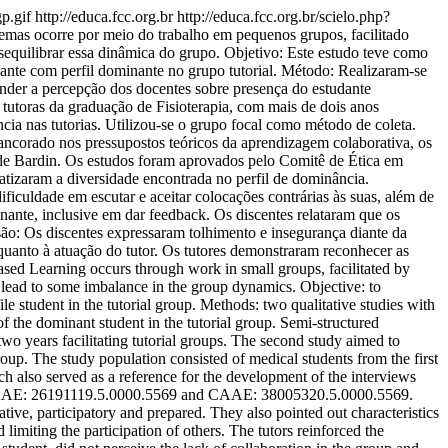
gp.gif
http://educa.fcc.org.br
http://educa.fcc.org.br/scielo.php?
s ocorre por meio do trabalho em pequenos grupos, facilitado
sequilibrar essa dinâmica do grupo. Objetivo: Este estudo teve como
dante com perfil dominante no grupo tutorial. Método: Realizaram-se
ender a percepção dos docentes sobre presença do estudante
r tutoras da graduação de Fisioterapia, com mais de dois anos
ncia nas tutorias. Utilizou-se o grupo focal como método de coleta.
i ancorado nos pressupostos teóricos da aprendizagem colaborativa, os
o de Bardin. Os estudos foram aprovados pelo Comitê de Ética em
zaram a diversidade encontrada no perfil de dominância.
ficuldade em escutar e aceitar colocações contrárias às suas, além de
inante, inclusive em dar feedback. Os discentes relataram que os
são: Os discentes expressaram tolhimento e insegurança diante da
anto à atuação do tutor. Os tutores demonstraram reconhecer as
ed Learning occurs through work in small groups, facilitated by
d lead to some imbalance in the group dynamics. Objective: to
le student in the tutorial group. Methods: two qualitative studies with
of the dominant student in the tutorial group. Semi-structured
wo years facilitating tutorial groups. The second study aimed to
oup. The study population consisted of medical students from the first
ch also served as a reference for the development of the interviews
e, CAAE: 26191119.5.0000.5569 and CAAE: 38005320.5.0000.5569.
ative, participatory and prepared. They also pointed out characteristics
 limiting the participation of others. The tutors reinforced the