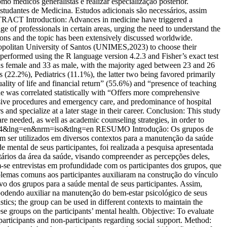
 médicos generalistas e realizar especialização posterior.
studantes de Medicina. Estudos adicionais são necessários, assim
STRACT Introduction: Advances in medicine have triggered a
age of professionals in certain areas, urging the need to understand the
ctions and the topic has been extensively discussed worldwide.
tropolitan University of Santos (UNIMES,2023) to choose their
s performed using the R language version 4.2.3 and Fisher’s exact test
d as female and 33 as male, with the majority aged between 23 and 26
(22.2%), Pediatrics (11.1%), the latter two being favored primarily
ty of life and financial return” (55.6%) and “presence of teaching
ine was correlated statistically with “Offers more comprehensive
vasive procedures and emergency care, and predominance of hospital
and specialize at a later stage in their career. Conclusion: This study
re needed, as well as academic counseling strategies, in order to
00204&lng=en&nrm=iso&tlng=en
RESUMO Introdução: Os grupos de
m ser utilizados em diversos contextos para a manutenção da saúde
 mental de seus participantes, foi realizada a pesquisa apresentada
itários da área da saúde, visando compreender as percepções deles,
m-se entrevistas em profundidade com os participantes dos grupos, que
blemas comuns aos participantes auxiliaram na construção do vínculo
ivo dos grupos para a saúde mental de seus participantes. Assim,
, podendo auxiliar na manutenção do bem-estar psicológico de seus
s; the group can be used in different contexts to maintain the
e groups on the participants’ mental health. Objective: To evaluate
participants and non-participants regarding social support. Method: