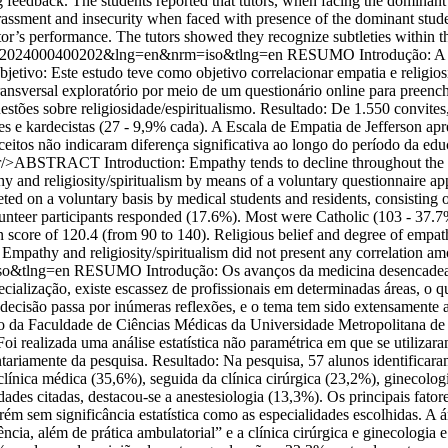
g feedback. The students reported that tutors, when facing the dominant 
rassment and insecurity when faced with presence of the dominant stude
tor’s performance. The tutors showed they recognize subtleties within th
1-52712024000400202&lng=en&nrm=iso&tlng=en
RESUMO Introdução: A em
jetivo: Este estudo teve como objetivo correlacionar empatia e religios
ansversal exploratório por meio de um questionário online para preench
stões sobre religiosidade/espiritualismo. Resultado: De 1.550 convites
ntes e kardecistas (27 - 9,9% cada). A Escala de Empatia de Jefferson a
ceitos não indicaram diferença significativa ao longo do período da ed
hr/>ABSTRACT Introduction: Empathy tends to decline throughout the cou
 and religiosity/spiritualism by means of a voluntary questionnaire app
eted on a voluntary basis by medical students and residents, consisting
volunteer participants responded (17.6%). Most were Catholic (103 - 37.
score of 120.4 (from 90 to 140). Religious belief and degree of empath
: Empathy and religiosity/spiritualism did not present any correlation a
so&tlng=en
RESUMO Introdução: Os avanços da medicina desencadeara
cialização, existe escassez de profissionais em determinadas áreas, o qu
 decisão passa por inúmeras reflexões, e o tema tem sido extensamente
ano da Faculdade de Ciências Médicas da Universidade Metropolitana de
 realizada uma análise estatística não paramétrica em que se utilizaram
ntariamente da pesquisa. Resultado: Na pesquisa, 57 alunos identific
línica médica (35,6%), seguida da clínica cirúrgica (23,2%), ginecologi
dades citadas, destacou-se a anestesiologia (13,3%). Os principais fator
ém sem significância estatística como as especialidades escolhidas. A á
ncia, além de prática ambulatorial” e a clínica cirúrgica e ginecologia 