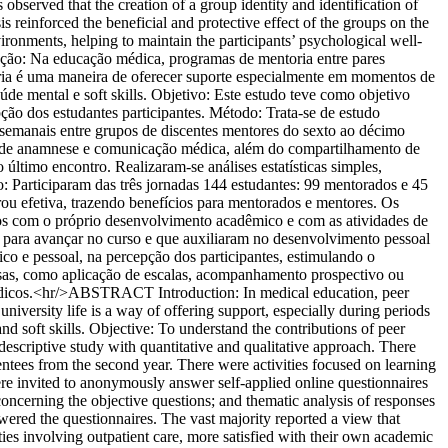
 observed that the creation of a group identity and identification of
 reinforced the beneficial and protective effect of the groups on the
vironments, helping to maintain the participants’ psychological well-
o: Na educação médica, programas de mentoria entre pares
ária é uma maneira de oferecer suporte especialmente em momentos de
de mental e soft skills. Objetivo: Este estudo teve como objetivo
ção dos estudantes participantes. Método: Trata-se de estudo
s semanais entre grupos de discentes mentores do sexto ao décimo
to de anamnese e comunicação médica, além do compartilhamento de
último encontro. Realizaram-se análises estatísticas simples,
do: Participaram das três jornadas 144 estudantes: 99 mentorados e 45
ou efetiva, trazendo benefícios para mentorados e mentores. Os
tos com o próprio desenvolvimento acadêmico e com as atividades de
para avançar no curso e que auxiliaram no desenvolvimento pessoal
co e pessoal, na percepção dos participantes, estimulando o
sas, como aplicação de escalas, acompanhamento prospectivo ou
 médicos.<hr/>ABSTRACT Introduction: In medical education, peer
versity life is a way of offering support, especially during periods
nd soft skills. Objective: To understand the contributions of peer
 descriptive study with quantitative and qualitative approach. There
ntees from the second year. There were activities focused on learning
were invited to anonymously answer self-applied online questionnaires
 concerning the objective questions; and thematic analysis of responses
wered the questionnaires. The vast majority reported a view that
ies involving outpatient care, more satisfied with their own academic