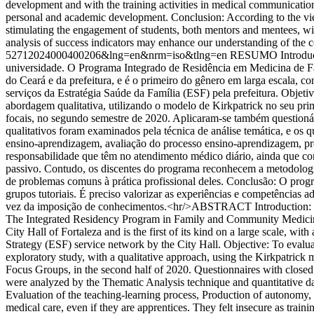
development and with the training activities in medical communication
personal and academic development. Conclusion: According to the views
stimulating the engagement of students, both mentors and mentees, wit
analysis of success indicators may enhance our understanding of the co
52712024000400206&lng=en&nrm=iso&tlng=en
RESUMO Introdução
universidade. O Programa Integrado de Residência em Medicina de F
do Ceará e da prefeitura, e é o primeiro do gênero em larga escala, 
serviços da Estratégia Saúde da Família (ESF) pela prefeitura. Objet
abordagem qualitativa, utilizando o modelo de Kirkpatrick no seu prim
focais, no segundo semestre de 2020. Aplicaram-se também questionár
qualitativos foram examinados pela técnica de análise temática, e os qu
ensino-aprendizagem, avaliação do processo ensino-aprendizagem, prod
responsabilidade que têm no atendimento médico diário, ainda que c
passivo. Contudo, os discentes do programa reconhecem a metodologia
de problemas comuns à prática profissional deles. Conclusão: O prog
grupos tutoriais. É preciso valorizar as experiências e competência
vez da imposição de conhecimentos.<hr/>ABSTRACT Introduction: Medi
The Integrated Residency Program in Family and Community Medicine
City Hall of Fortaleza and is the first of its kind on a large scale, wi
Strategy (ESF) service network by the City Hall. Objective: To eval
exploratory study, with a qualitative approach, using the Kirkpatrick mod
Focus Groups, in the second half of 2020. Questionnaires with closed 
were analyzed by the Thematic Analysis technique and quantitative da
Evaluation of the teaching-learning process, Production of autonomy, T
medical care, even if they are apprentices. They felt insecure as trai