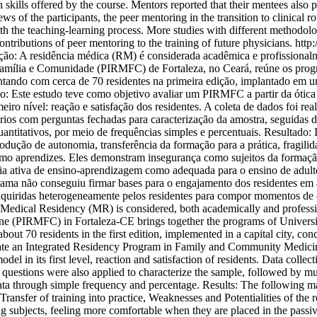
 skills offered by the course. Mentors reported that their mentees also 
 of the participants, the peer mentoring in the transition to clinical
h the teaching-learning process. More studies with different methodologi
ntributions of peer mentoring to the training of future physicians.
http
: A residência médica (RM) é considerada acadêmica e profissionalm
amília e Comunidade (PIRMFC) de Fortaleza, no Ceará, reúne os progr
contando com cerca de 70 residentes na primeira edição, implantado em u
ivo: Este estudo teve como objetivo avaliar um PIRMFC a partir da ótica
eiro nível: reação e satisfação dos residentes. A coleta de dados foi re
ios com perguntas fechadas para caracterização da amostra, seguidas d
antitativos, por meio de frequências simples e percentuais. Resultado: Id
ução de autonomia, transferência da formação para a prática, fragilid
omo aprendizes. Eles demonstram insegurança como sujeitos da formaçã
 ativa de ensino-aprendizagem como adequada para o ensino de adultos
rama não conseguiu firmar bases para o engajamento dos residentes em
s adquiridas heterogeneamente pelos residentes para compor momentos 
cal Residency (MR) is considered, both academically and professiona
 (PIRMFC) in Fortaleza-CE brings together the programs of Universida
th about 70 residents in the first edition, implemented in a capital city,
uate an Integrated Residency Program in Family and Community Medicine,
el in its first level, reaction and satisfaction of residents. Data collec
questions were also applied to characterize the sample, followed by mul
ta through simple frequency and percentage. Results: The following main
ransfer of training into practice, Weaknesses and Potentialities of the r
ning subjects, feeling more comfortable when they are placed in the passi