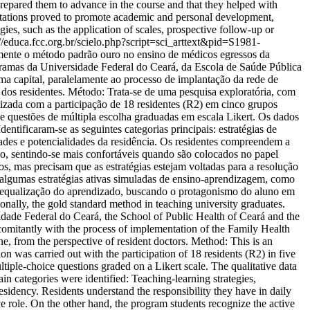
prepared them to advance in the course and that they helped with
 rotations proved to promote academic and personal development,
es, such as the application of scales, prospective follow-up or
://educa.fcc.org.br/scielo.php?script=sci_arttext&pid=S1981-
ente o método padrão ouro no ensino de médicos egressos da
amas da Universidade Federal do Ceará, da Escola de Saúde Pública
ma capital, paralelamente ao processo de implantação da rede de
 dos residentes. Método: Trata-se de uma pesquisa exploratória, com
alizada com a participação de 18 residentes (R2) em cinco grupos
e questões de múltipla escolha graduadas em escala Likert. Os dados
entificaram-se as seguintes categorias principais: estratégias de
ades e potencialidades da residência. Os residentes compreendem a
o, sentindo-se mais confortáveis quando são colocados no papel
, mas precisam que as estratégias estejam voltadas para a resolução
 algumas estratégias ativas simuladas de ensino-aprendizagem, como
de equalização do aprendizado, buscando o protagonismo do aluno em
lly, the gold standard method in teaching university graduates.
de Federal do Ceará, the School of Public Health of Ceará and the
 concomitantly with the process of implementation of the Family Health
 from the perspective of resident doctors. Method: This is an
tion was carried out with the participation of 18 residents (R2) in five
tiple-choice questions graded on a Likert scale. The qualitative data
 categories were identified: Teaching-learning strategies,
esidency. Residents understand the responsibility they have in daily
ve role. On the other hand, the program students recognize the active