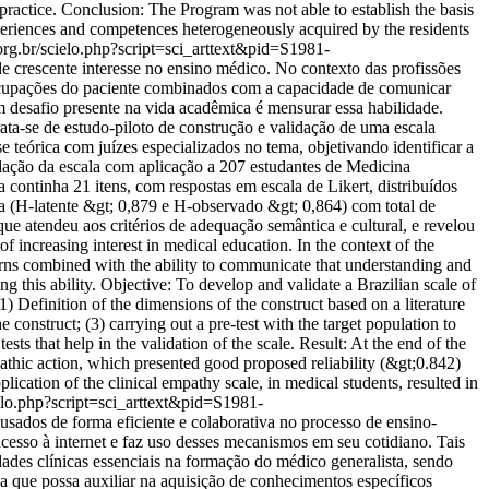
practice. Conclusion: The Program was not able to establish the basis
experiences and competences heterogeneously acquired by the residents
.org.br/scielo.php?script=sci_arttext&pid=S1981-
crescente interesse no ensino médico. No contexto das profissões
eocupações do paciente combinados com a capacidade de comunicar
 desafio presente na vida acadêmica é mensurar essa habilidade.
ata-se de estudo-piloto de construção e validação de uma escala
e teórica com juízes especializados no tema, objetivando identificar a
lidação da escala com aplicação a 207 estudantes de Medicina
da continha 21 itens, com respostas em escala de Likert, distribuídos
na (H-latente &gt; 0,879 e H-observado &gt; 0,864) com total de
e atendeu aos critérios de adequação semântica e cultural, e revelou
ncreasing interest in medical education. In the context of the
ncerns combined with the ability to communicate that understanding and
g this ability. Objective: To develop and validate a Brazilian scale of
(1) Definition of the dimensions of the construct based on a literature
e construct; (3) carrying out a pre-test with the target population to
ests that help in the validation of the scale. Result: At the end of the
athic action, which presented good proposed reliability (&gt;0.842)
cation of the clinical empathy scale, in medical students, resulted in
ielo.php?script=sci_arttext&pid=S1981-
sados de forma eficiente e colaborativa no processo de ensino-
cesso à internet e faz uso desses mecanismos em seu cotidiano. Tais
ades clínicas essenciais na formação do médico generalista, sendo
a que possa auxiliar na aquisição de conhecimentos específicos