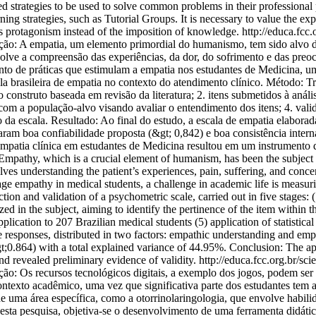
d strategies to be used to solve common problems in their professional 
ning strategies, such as Tutorial Groups. It is necessary to value the 
’s protagonism instead of the imposition of knowledge.
http://educa.fcc
: A empatia, um elemento primordial do humanismo, tem sido alvo de 
nvolve a compreensão das experiências, da dor, do sofrimento e das pr
to de práticas que estimulam a empatia nos estudantes de Medicina, um
la brasileira de empatia no contexto do atendimento clínico. Método: Tr
 construto baseada em revisão da literatura; 2. itens submetidos à anális
e com a população-alvo visando avaliar o entendimento dos itens; 4. va
ção da escala. Resultado: Ao final do estudo, a escala de empatia elabora
ram boa confiabilidade proposta (&gt; 0,842) e boa consistência inter
mpatia clínica em estudantes de Medicina resultou em um instrumento qu
thy, which is a crucial element of humanism, has been the subject of i
nvolves understanding the patient’s experiences, pain, suffering, and co
ge empathy in medical students, a challenge in academic life is measurin
tion and validation of a psychometric scale, carried out in five stages: 
ed in the subject, aiming to identify the pertinence of the item within th
plication to 207 Brazilian medical students (5) application of statistical t
e responses, distributed in two factors: empathic understanding and emp
0.864) with a total explained variance of 44.95%. Conclusion: The appli
nd revealed preliminary evidence of validity.
http://educa.fcc.org.br/sc
 Os recursos tecnológicos digitais, a exemplo dos jogos, podem ser u
ontexto acadêmico, uma vez que significativa parte dos estudantes tem a
e uma área específica, como a otorrinolaringologia, que envolve habilid
Nesta pesquisa, objetiva-se o desenvolvimento de uma ferramenta didátic