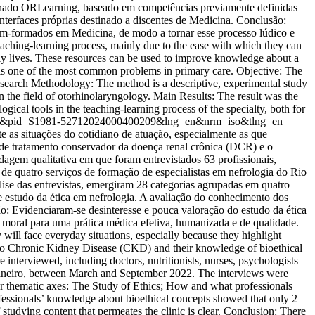
nominado ORLearning, baseado em competências previamente definidas
nterfaces próprias destinado a discentes de Medicina. Conclusão:
ém-formados em Medicina, de modo a tornar esse processo lúdico e
aching-learning process, mainly due to the ease with which they can
aily lives. These resources can be used to improve knowledge about a
nd is one of the most common problems in primary care. Objective: The
 Research Methodology: The method is a descriptive, experimental study
 the field of otorhinolaryngology. Main Results: The result was the
gical tools in the teaching-learning process of the specialty, both for
arttext&pid=S1981-52712024000400209&lng=en&nrm=iso&tlng=en
 as situações do cotidiano de atuação, especialmente as que
s de tratamento conservador da doença renal crônica (DCR) e o
rdagem qualitativa em que foram entrevistados 63 profissionais,
 de quatro serviços de formação de especialistas em nefrologia do Rio
álise das entrevistas, emergiram 28 categorias agrupadas em quatro
; e estudo da ética em nefrologia. A avaliação do conhecimento dos
são: Evidenciaram-se desinteresse e pouca valoração do estudo da ética
a moral para uma prática médica efetiva, humanizada e de qualidade.
will face everyday situations, especially because they highlight
ent to Chronic Kidney Disease (CKD) and their knowledge of bioethical
 interviewed, including doctors, nutritionists, nurses, psychologists
e Janeiro, between March and September 2022. The interviews were
four thematic axes: The Study of Ethics; How and what professionals
rofessionals’ knowledge about bioethical concepts showed that only 2
 studying content that permeates the clinic is clear. Conclusion: There