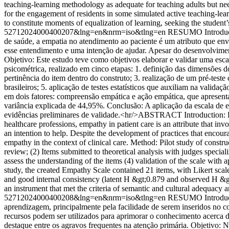
teaching-learning methodology as adequate for teaching adults but nee
for the engagement of residents in some simulated active teaching-lear
to constitute moments of equalization of learning, seeking the student
52712024000400207&lng=en&nrm=iso&tlng=en
RESUMO Introdução
de saúde, a empatia no atendimento ao paciente é um atributo que e
esse entendimento e uma intenção de ajudar. Apesar do desenvolvimen
Objetivo: Este estudo teve como objetivos elaborar e validar uma esca
psicométrica, realizado em cinco etapas: 1. definição das dimensões do
pertinência do item dentro do construto; 3. realização de um pré-test
brasileiros; 5. aplicação de testes estatísticos que auxiliam na valida
em dois fatores: compreensão empática e ação empática, que apresenta
variância explicada de 44,95%. Conclusão: A aplicação da escala de e
evidências preliminares de validade.<hr/>ABSTRACT Introduction: Empa
healthcare professions, empathy in patient care is an attribute that i
an intention to help. Despite the development of practices that encoura
empathy in the context of clinical care. Method: Pilot study of construc
review; (2) Items submitted to theoretical analysis with judges specializ
assess the understanding of the items (4) validation of the scale with ap
study, the created Empathy Scale contained 21 items, with Likert scal
and good internal consistency (latent H &gt;0.879 and observed H &gt;
an instrument that met the criteria of semantic and cultural adequacy a
52712024000400208&lng=en&nrm=iso&tlng=en
RESUMO Introdução:
aprendizagem, principalmente pela facilidade de serem inseridos no c
recursos podem ser utilizados para aprimorar o conhecimento acerca d
destaque entre os agravos frequentes na atenção primária. Objetivo: 