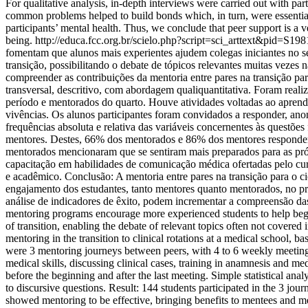
For qualitative analysis, in-depth interviews were carried out with part
common problems helped to build bonds which, in turn, were essential f
participants’ mental health. Thus, we conclude that peer support is a v
being.
http://educa.fcc.org.br/scielo.php?script=sci_arttext&pi
fomentam que alunos mais experientes ajudem colegas iniciantes no s
transição, possibilitando o debate de tópicos relevantes muitas veze
compreender as contribuições da mentoria entre pares na transição par
transversal, descritivo, com abordagem qualiquantitativa. Foram reali
período e mentorados do quarto. Houve atividades voltadas ao apren
vivências. Os alunos participantes foram convidados a responder, anon
frequências absoluta e relativa das variáveis concernentes às questões
mentores. Destes, 66% dos mentorados e 86% dos mentores responderam
mentorados mencionaram que se sentiram mais preparados para as pró
capacitação em habilidades de comunicação médica ofertadas pelo cu
e acadêmico. Conclusão: A mentoria entre pares na transição para o c
engajamento dos estudantes, tanto mentores quanto mentorados, no p
análise de indicadores de êxito, podem incrementar a compreensão d
mentoring programs encourage more experienced students to help beginn
of transition, enabling the debate of relevant topics often not covered
mentoring in the transition to clinical rotations at a medical school, 
were 3 mentoring journeys between peers, with 4 to 6 weekly meetings
medical skills, discussing clinical cases, training in anamnesis and m
before the beginning and after the last meeting. Simple statistical ana
to discursive questions. Result: 144 students participated in the 3 j
showed mentoring to be effective, bringing benefits to mentees and me