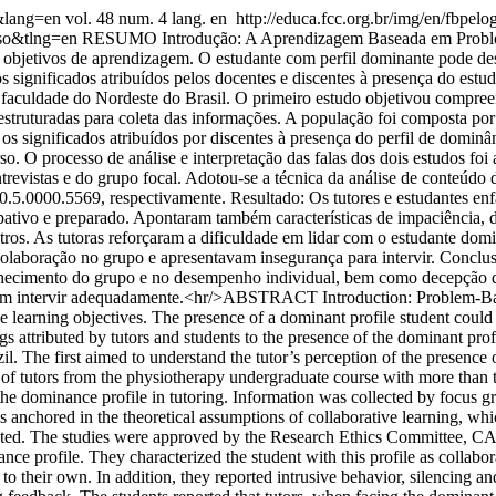
4&lang=en
vol. 48 num. 4 lang. en
http://educa.fcc.org.br/img/en/fbpelo
so&tlng=en
RESUMO Introdução: A Aprendizagem Baseada em Problema
s objetivos de aprendizagem. O estudante com perfil dominante pode de
s significados atribuídos pelos docentes e discentes à presença do estu
ma faculdade do Nordeste do Brasil. O primeiro estudo objetivou compre
miestruturadas para coleta das informações. A população foi composta po
os significados atribuídos por discentes à presença do perfil de dominâ
o. O processo de análise e interpretação das falas dos dois estudos fo
ntrevistas e do grupo focal. Adotou-se a técnica da análise de conteúd
00.5569, respectivamente. Resultado: Os tutores e estudantes enfati
pativo e preparado. Apontaram também características de impaciência, di
tros. As tutoras reforçaram a dificuldade em lidar com o estudante dom
colaboração no grupo e apresentavam insegurança para intervir. Conclu
hecimento do grupo e no desempenho individual, bem como decepção qu
es em intervir adequadamente.<hr/>ABSTRACT Introduction: Problem-Bas
he learning objectives. The presence of a dominant profile student coul
s attributed by tutors and students to the presence of the dominant profi
il. The first aimed to understand the tutor’s perception of the presence 
 of tutors from the physiotherapy undergraduate course with more than t
he dominance profile in tutoring. Information was collected by focus gr
as anchored in the theoretical assumptions of collaborative learning, whi
 adopted. The studies were approved by the Research Ethics Committe
ance profile. They characterized the student with this profile as collabor
to their own. In addition, they reported intrusive behavior, silencing and