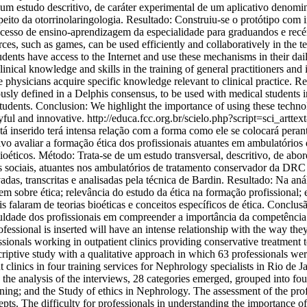
 de um estudo descritivo, de caráter experimental de um aplicativo de
ito da otorrinolaringologia. Resultado: Construiu-se o protótipo com i
rocesso de ensino-aprendizagem da especialidade para graduandos e rec
, such as games, can be used efficiently and collaboratively in the te
tudents have access to the Internet and use these mechanisms in their d
linical knowledge and skills in the training of general practitioners a
ate physicians acquire specific knowledge relevant to clinical practice.
ly defined in a Delphis consensus, to be used with medical students in
tudents. Conclusion: We highlight the importance of using these technolo
yful and innovative.
http://educa.fcc.org.br/scielo.php?script=sci_
nserido terá intensa relação com a forma como ele se colocará perante
tivo avaliar a formação ética dos profissionais atuantes em ambulatório
ioéticos. Método: Trata-se de um estudo transversal, descritivo, de abo
tes sociais, atuantes nos ambulatórios de tratamento conservador da DRC
adas, transcritas e analisadas pela técnica de Bardin. Resultado: Na an
dem sobre ética; relevância do estudo da ética na formação profissional
s falaram de teorias bioéticas e conceitos específicos de ética. Conclu
iculdade dos profissionais em compreender a importância da competênci
ional is inserted will have an intense relationship with the way they 
rofessionals working in outpatient clinics providing conservative treatm
criptive study with a qualitative approach in which 63 professionals were
 clinics in four training services for Nephrology specialists in Rio d
In the analysis of the interviews, 28 categories emerged, grouped into 
raining; and the Study of ethics in Nephrology. The assessment of the p
epts. The difficulty for professionals in understanding the importance of