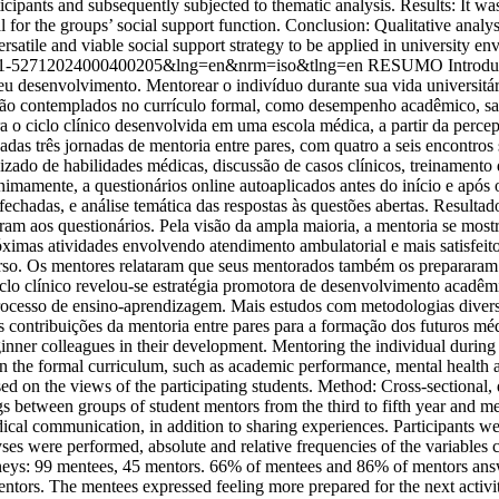
icipants and subsequently subjected to thematic analysis. Results: It was
or the groups’ social support function. Conclusion: Qualitative analysis
ersatile and viable social support strategy to be applied in university en
d=S1981-52712024000400205&lng=en&nrm=iso&tlng=en
RESUMO Introduçã
eu desenvolvimento. Mentorear o indivíduo durante sua vida universit
s não contemplados no currículo formal, como desempenho acadêmico, saú
a o ciclo clínico desenvolvida em uma escola médica, a partir da percep
zadas três jornadas de mentoria entre pares, com quatro a seis encontro
dizado de habilidades médicas, discussão de casos clínicos, treinamen
imamente, a questionários online autoaplicados antes do início e após o 
 fechadas, e análise temática das respostas às questões abertas. Resulta
 aos questionários. Pela visão da ampla maioria, a mentoria se mostr
ximas atividades envolvendo atendimento ambulatorial e mais satisfei
rso. Os mentores relataram que seus mentorados também os prepararam 
iclo clínico revelou-se estratégia promotora de desenvolvimento acadêmi
rocesso de ensino-aprendizagem. Mais estudos com metodologias diver
as contribuições da mentoria entre pares para a formação dos futuros
er colleagues in their development. Mentoring the individual during uni
 in the formal curriculum, such as academic performance, mental health a
based on the views of the participating students. Method: Cross-sectional,
 between groups of student mentors from the third to fifth year and me
edical communication, in addition to sharing experiences. Participants 
lyses were performed, absolute and relative frequencies of the variables
ourneys: 99 mentees, 45 mentors. 66% of mentees and 86% of mentors ans
ntors. The mentees expressed feeling more prepared for the next activit