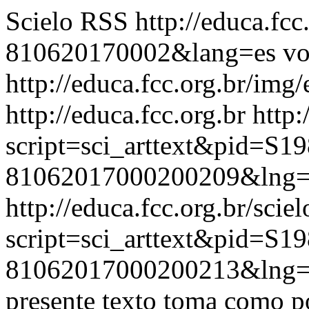
Scielo RSS
http://educa.fc
810620170002&lang=es
vo
http://educa.fcc.org.br/img/
http://educa.fcc.org.br
http:
script=sci_arttext&pid=S19
81062017000200209&lng=
http://educa.fcc.org.br/scie
script=sci_arttext&pid=S19
81062017000200213&lng=
presente texto toma como po