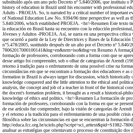
substituído após um ano pelo Decreto nº 5.840/2006, que instituiu o P
history of education in Brazil until his encounter with professional 
Adults - PROEJA. So, is narrated by a critical number of important e
of National Education Law No. 9394/96 time perspective as well as th
5.840/2006, which established PROEJA. <hr/>Resumen Este texto tiene po
la educación en Brasil hasta su encuentro con la educción profesiona
Jóvenes y Adultos -PROEJA. Así, se narra en una perspectiva crítica
que ocurrió a partir de la Ley de Directrices y Bases de la Educació
n°5.478/2005, sustituido después de un año por el Decreto nº 5.840/
78062017000100141&lng=en&nrm=iso&tlng=en
Resumo A formação 
formação de professores, corroborando com a forma com que se aprese
desse artigo foi compreender, sob o olhar de categorias de Arendt (198
retorno à tradição para o enfretamento de uma possível crise na forma
circunstâncias em que se encontram a formação dos educadores e as c
formation in Brazil is always target for discussion, which historically 
knowledge conquered and the little attention to the ethical and politic
analysis, the concept and job of a teacher in front of the historical cons
the docent's formation problem, it brought as a result a historical-phi
knowledge of ethics and politics. <hr/>Resumen La formación de profe
formación de profesores, corroborando con la forma en que se presenta
de ese artículo fue comprender, bajo la visión de categorías de Arendt 
y el retorno a la tradición para el enfrentamiento de una posible crisi
filosófica sobre las circunstancias en que se encuentran la formación
http://educa.fcc.org.br/scielo.php?script=sci_arttext&pid=S198
analisar as estratégias que orientavam o processo de constituição dos m