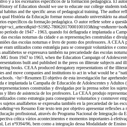
tivo y a los escenarios específicos de la formación pedagógica. El autor
t History of Education should we use to educate our college students t
 habitus and the specific areas of pedagogical training. The author refl
 qual História da Educação formar nosso alunado universitário na atu
ários específicos da formação pedagógica. O autor reflete sobre a quest
hp?script=sci_arttext&pid=S1982-78062017000100103&lng=en&nrm=iso
no período de 1947 - 1963, quando foi deflagrada e implantada a Ca
as das escolas noturnas da cidade e as representações construídas e divul
reuniões das escolas noturnas e livro de ponto dos professores. A CEAA p
ue eram utilizados como estratégia para se conseguir voluntários e comov
os analfabetos se expressava também na precariedade das escolas noturn
ândia-MG from 1947 to 1963, when the Education Campaign of Adolescen
presentations built and published in the press on illiterate subjects and i
tering books. CEAA produced derogatory representations of the illitera
ies and move companies and institutions to act in what would be a “nati
ht schools. <hr/>Resumen El objetivo de esta investigación fue aprehender
a e implantada la Campaña de Educación de Adolescentes y Adultos (CE
 representaciones construidas y divulgadas por la prensa sobre los sujet
nas y libro de asistencia de los profesores. La CEAA produjo representac
utilizados como estrategia para conseguirse voluntarios y conmover empre
los sujetos analfabetos se expresaba también en la precariedad de las es
so&tlng=en
Resumo Este texto tem por objetivo apresentar reflexões a re
 educação profissional, através do Programa Nacional de Integração da
ectiva crítica vários acontecimentos e momentos importantes à efetiv
nal, Lei nº9394/96, bem como a integração dessa Modalidade de Ensino