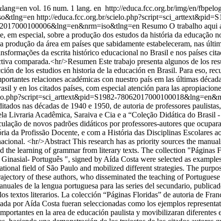
1&lang=en
vol. 16 num. 1 lang. en
http://educa.fcc.org.br/img/en/fbpelo
so&tlng=en
http://educa.fcc.org.br/scielo.php?script=sci_arttext
2-78062017000100006&lng=en&nrm=iso&tlng=en
Resumo O trabalho aqui a
, em especial, sobre a produção dos estudos da história da educação no 
 da produção da área em países que sabidamente estabeleceram, nas últim
ansformações da escrita histórico educacional no Brasil e nos países ci
iva comparada.<hr/>Resumen Este trabajo presenta algunos de los resu
ción de los estudios en historia de la educación en Brasil. Para eso, rec
mportantes relaciones académicas con nuestro país em las últimas década
rasil y en los citados países, com especial atención para las apropiacio
scielo.php?script=sci_arttext&pid=S1982-78062017000100018&lng=en
editados nas décadas de 1940 e 1950, de autoria de professores paulistas,
ela Livraria Acadêmica, Saraiva e Cia e a “Coleção Didática do Brasil -
ulação de novos padrões didáticos por professores-autores que ocupar
tória da Profissão Docente, e com a História das Disciplinas Escolares a
 nacional. <hr/>Abstract This research has as priority sources the manual
the learning of grammar from literary texts. The collection "Páginas Fl
Ginasial- Português ", signed by Aída Costa were selected as examples 
ional field of São Paulo and mobilized different strategies. The purpos
rajectory of these authors, who disseminated the teaching of Portuguese 
nuales de la lengua portuguesa para las series del secundario, publicado
los textos literarios. La colección “Páginas Floridas” de autoria de Fra
rmada por Aída Costa fueran seleccionadas como los ejemplos representa
portantes en la area de educación paulista y movibilizaran diferentes es