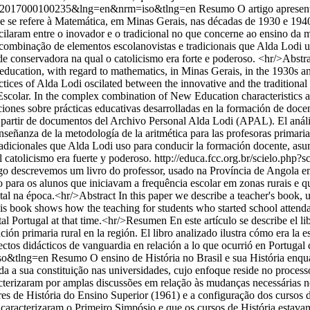
2-78062017000100235&lng=en&nrm=iso&tlng=en
Resumo O artigo apresenta
que se refere à Matemática, em Minas Gerais, nas décadas de 1930 e 19
cilaram entre o inovador e o tradicional no que concerne ao ensino da m
mbinação de elementos escolanovistas e tradicionais que Alda Lodi us
de conservadora na qual o catolicismo era forte e poderoso. <hr/>Abstract
ry education, with regard to mathematics, in Minas Gerais, in the 1930s
tices of Alda Lodi oscilated between the innovative and the traditional
colar. In the complex combination of New Education characteristics an
ones sobre prácticas educativas desarrolladas en la formación de docente
 partir de documentos del Archivo Personal Alda Lodi (APAL). El análi
 enseñanza de la metodología de la aritmética para las profesoras primar
adicionales que Alda Lodi uso para conducir la formación docente, asum
 catolicismo era fuerte y poderoso.
http://educa.fcc.org.br/scielo.php?
o descrevemos um livro do professor, usado na Província de Angola em
no para os alunos que iniciavam a frequência escolar em zonas rurais e q
al na época.<hr/>Abstract In this paper we describe a teacher's book, u
 This book shows how the teaching for students who started school attend
ntal Portugal at that time.<hr/>Resumen En este artículo se describe el l
ión primaria rural en la región. El libro analizado ilustra cómo era la es
spectos didácticos de vanguardia en relación a lo que ocurrió en Portuga
so&tlng=en
Resumo O ensino de História no Brasil e sua História enqua
da a sua constituição nas universidades, cujo enfoque reside no process
acterizaram por amplas discussões em relação às mudanças necessárias n
res de História do Ensino Superior (1961) e a configuração dos cursos 
as caracterizaram o Primeiro Simpósio e que os cursos de História esta