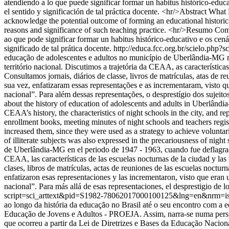
atendiendo a lo que puede significar formar un habitus histórico-educa
el sentido y significación de tal práctica docente. <hr/>Abstract Wha
acknowledge the potential outcome of forming an educational historical
reasons and significance of such teaching practice. <hr/>Resumo Com
ao que pode significar formar un habitus histórico-educativo e os cen
significado de tal prática docente.
http://educa.fcc.org.br/scielo.p
educação de adolescentes e adultos no município de Uberlândia-MG 
território nacional. Discutimos a trajetória da CEAA, as característic
Consultamos jornais, diários de classe, livros de matrículas, atas de 
sua vez, enfatizaram essas representações e as incrementaram, visto q
nacional”. Para além dessas representações, o desprestígio dos sujeit
about the history of education of adolescents and adults in Uberl
CEAA’s history, the characteristics of night schools in the city, and re
enrollment books, meeting minutes of night schools and teachers regis
increased them, since they were used as a strategy to achieve voluntar
of illiterate subjects was also expressed in the precariousness of nig
de Uberlândia-MG en el periodo de 1947 - 1963, cuando fue deflagrad
CEAA, las características de las escuelas nocturnas de la ciudad y las
clases, libros de matrículas, actas de reuniones de las escuelas noctur
enfatizaron esas representaciones y las incrementaron, visto que eran 
nacional”. Para más allá de esas representaciones, el desprestigio de 
script=sci_arttext&pid=S1982-78062017000100125&lng=en&nrm=i
ao longo da história da educação no Brasil até o seu encontro com a
Educação de Jovens e Adultos - PROEJA. Assim, narra-se numa persp
que ocorreu a partir da Lei de Diretrizes e Bases da Educação Nacio