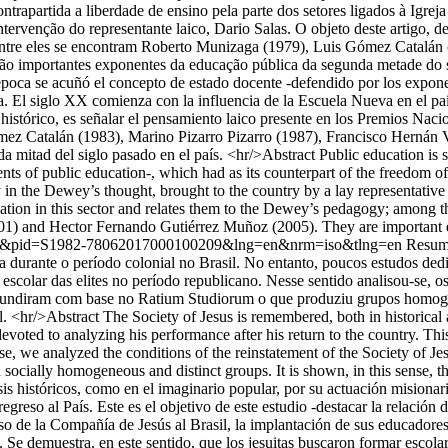
ntrapartida a liberdade de ensino pela parte dos setores ligados à Igr
rvenção do representante laico, Dario Salas. O objeto deste artigo, de 
tre eles se encontram Roberto Munizaga (1979), Luis Gómez Catalán (
ão importantes exponentes da educação pública da segunda metade do s
poca se acuñó el concepto de estado docente -defendido por los exponen
ica. El siglo XX comienza con la influencia de la Escuela Nueva en el p
er histórico, es señalar el pensamiento laico presente en los Premios Na
mez Catalán (1983), Marino Pizarro Pizarro (1987), Francisco Hernán
mitad del siglo pasado en el país. <hr/>Abstract Public education is sta
ts of public education-, which had as its counterpart of the freedom o
n the Dewey’s thought, brought to the country by a lay representative sec
education in this sector and relates them to the Dewey’s pedagogy; amo
1) and Hector Fernando Gutiérrez Muñoz (2005). They are important exp
_arttext&pid=S1982-78062017000100209&lng=en&nrm=iso&tlng=en
Resumo
a durante o período colonial no Brasil. No entanto, poucos estudos dedi
o escolar das elites no período republicano. Nesse sentido analisou-se, 
ifundiram com base no Ratium Studiorum o que produziu grupos homogên
. <hr/>Abstract The Society of Jesus is remembered, both in historical 
oted to analyzing his performance after his return to the country. This i
sense, we analyzed the conditions of the reinstatement of the Society of
ially homogeneous and distinct groups. It is shown, in this sense, the J
 históricos, como en el imaginario popular, por su actuación misionari
reso al País. Este es el objetivo de este estudio -destacar la relación de
eso de la Compañía de Jesús al Brasil, la implantación de sus educadore
e demuestra, en este sentido, que los jesuitas buscaron formar escolarm