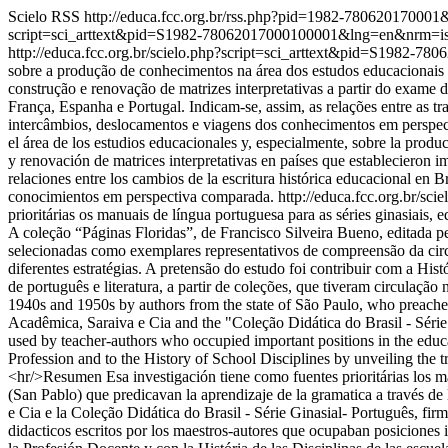
Scielo RSS
http://educa.fcc.org.br/rss.php?pid=1982-78062017000
script=sci_arttext&pid=S1982-78062017000100001&lng=en&nrm=i
http://educa.fcc.org.br/scielo.php?script=sci_arttext&pid=S198
sobre a produção de conhecimentos na área dos estudos educacionais e
construção e renovação de matrizes interpretativas a partir do exame
França, Espanha e Portugal. Indicam-se, assim, as relações entre as tr
intercâmbios, deslocamentos e viagens dos conhecimentos em perspect
el área de los estudios educacionales y, especialmente, sobre la produc
y renovación de matrices interpretativas en países que establecieron i
relaciones entre los cambios de la escritura histórica educacional en B
conocimientos em perspectiva comparada.
http://educa.fcc.org.br/
prioritárias os manuais de língua portuguesa para as séries ginasiais, 
A coleção “Páginas Floridas”, de Francisco Silveira Bueno, editada p
selecionadas como exemplares representativos de compreensão da circ
diferentes estratégias. A pretensão do estudo foi contribuir com a His
de português e literatura, a partir de coleções, que tiveram circulação
1940s and 1950s by authors from the state of São Paulo, who preached 
Acadêmica, Saraiva e Cia and the "Coleção Didática do Brasil - Série 
used by teacher-authors who occupied important positions in the educat
Profession and to the History of School Disciplines by unveiling the t
<hr/>Resumen Esa investigación tiene como fuentes prioritárias los ma
(San Pablo) que predicavan la aprendizaje de la gramatica a través de 
e Cia e la Coleção Didática do Brasil - Série Ginasial- Português, fi
didacticos escritos por los maestros-autores que ocupaban posiciones im