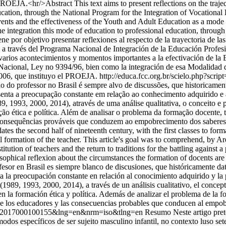
ROEJA.<hr/>Abstract This text aims to present reflections on the trajec
education, through the National Program for the Integration of Vocationa
vents and the effectiveness of the Youth and Adult Education as a mode
e integration this mode of education to professional education, throug
r objetivo presentar reflexiones al respecto de la trayectoria de las po
l, a través del Programa Nacional de Integración de la Educación Profe
 varios acontecimientos y momentos importantes a la efectivación de 
n Nacional, Ley no 9394/96, bien como la integración de esa Modalidad 
2006, que instituyo el PROEJA.
http://educa.fcc.org.br/scielo.php?scri
do professor no Brasil é sempre alvo de discussões, que historicamen
nta a preocupação constante em relação ao conhecimento adquirido e a 
9, 1993, 2000, 2014), através de uma análise qualitativa, o conceito e p
ção ética e política. Além de analisar o problema da formação docente, 
onsequências prováveis que conduzem ao empobrecimento dos saberes ess
dates the second half of nineteenth century, with the first classes to fo
al formation of the teacher. This article's goal was to comprehend, by A
titution of teachers and the return to traditions for the battling against a
losophical reflexion about the circumstances the formation of docents ar
sor en Brasil es siempre blanco de discusiones, que históricamente dat
 la preocupación constante en relación al conocimiento adquirido y la po
(1989, 1993, 2000, 2014), a través de un análisis cualitativo, el concept
s en la formación ética y política. Además de analizar el problema de la 
 de los educadores y las consecuencias probables que conducen al empobre
2-78062017000100155&lng=en&nrm=iso&tlng=en
Resumo Neste artigo prete
odos específicos de ser sujeito masculino infantil, no contexto luso setec