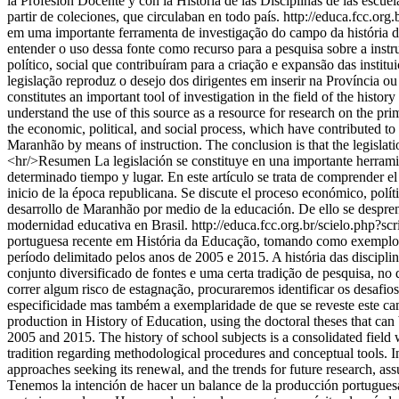
la Profesión Docente y con la História de las Disciplinas de las escuel
partir de coleciones, que circulaban en todo país.
http://educa.fcc.o
em uma importante ferramenta de investigação do campo da história d
entender o uso dessa fonte como recurso para a pesquisa sobre a inst
político, social que contribuíram para a criação e expansão das insti
legislação reproduz o desejo dos dirigentes em inserir na Província o
constitutes an important tool of investigation in the field of the histo
understand the use of this source as a resource for research on the pri
the economic, political, and social process, which have contributed to
Maranhão by means of instruction. The conclusion is that the legislatio
<hr/>Resumen La legislación se constituye en una importante herramien
determinado tiempo y lugar. En este artículo se trata de comprender e
inicio de la época republicana. Se discute el proceso económico, políti
desarrollo de Maranhão por medio de la educación. De ello se desprende
modernidad educativa en Brasil.
http://educa.fcc.org.br/scielo.ph
portuguesa recente em História da Educação, tomando como exemplo as 
período delimitado pelos anos de 2005 e 2015. A história das discipli
conjunto diversificado de fontes e uma certa tradição de pesquisa, n
correr algum risco de estagnação, procuraremos identificar os desafio
especificidade mas também a exemplaridade de que se reveste este cam
production in History of Education, using the doctoral theses that can 
2005 and 2015. The history of school subjects is a consolidated field wi
tradition regarding methodological procedures and conceptual tools. In a
approaches seeking its renewal, and the trends for future research, as
Tenemos la intención de hacer un balance de la producción portuguesa r