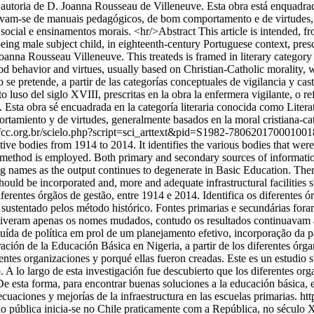
e autoria de D. Joanna Rousseau de Villeneuve. Esta obra está enquadra
avam-se de manuais pedagógicos, de bom comportamento e de virtudes, g
ial e ensinamentos morais. <hr/>Abstract This article is intended, fr
being male subject child, in eighteenth-century Portuguese context, presc
oanna Rousseau Villeneuve. This treateds is framed in literary category
od behavior and virtues, usually based on Christian-Catholic morality
e pretende, a partir de las categorías conceptuales de vigilancia y casti
o luso del siglo XVIII, prescritas en la obra la enfermera vigilante, o re
 Esta obra sé encuadrada en la categoría literaria conocida como Liter
rtamiento y de virtudes, generalmente basados en la moral cristiana-cat
a.fcc.org.br/scielo.php?script=sci_arttext&pid=S1982-78062017000
tive bodies from 1914 to 2014. It identifies the various bodies that wer
l method is employed. Both primary and secondary sources of information
ing names as the output continues to degenerate in Basic Education. The
should be incorporated and, more and adequate infrastructural facilitie
iferentes órgãos de gestão, entre 1914 e 2014. Identifica os diferentes
 sustentado pelos método histórico. Fontes primarias e secundárias for
o tiveram apenas os nomes mudados, contudo os resultados continuavam 
uída de política em prol de um planejamento efetivo, incorporação da p
ación de la Educación Básica en Nigeria, a partir de los diferentes órga
entes organizaciones y porqué ellas fueron creadas. Este es un estudio 
o. A lo largo de esta investigación fue descubierto que los diferentes o
e esta forma, para encontrar buenas soluciones a la educación básica, e
ecuaciones y mejorías de la infraestructura en las escuelas primarias.
htt
pública inicia-se no Chile praticamente com a República, no século 