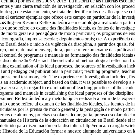
 definido por los años 2005 y 2015. La historia de las materias escolare
uentes y una cierta tradición de investigación, en relación con los pro
o riesgo de estancamiento, se trata de identificar los desafíos que se co
én el carácter ejemplar que ofrece este campo en particular de la investi
so&tlng=en
Resumo Reflexão teórica e metodológica realizada a partir d
o que se refere ao exame das finalidades ideais, as fontes de investigaçã
sa de modo geral e a pedagógica de modo particular; os programas de ensi
s, iconografia, imprensa escolar; depoimentos orais; etc. A experiência
rasil desde o início da vigência da disciplina, a partir dos quais, foi
rço, outro, de maior envergadura, que se refere ao exame das práticas d
el central de programas e manuais na formatação das finalidades ideais 
a disciplina.<hr/>Abstract Theoretical and methodological reflection f
ing examination of its ideal purposes, the sources of investigation in
 and pedagogical publications in particular; teaching programs; teaching
press, oral testimony, etc. The experience of investigation included, fi
as an academic subject, and based on this, it was possible to develop a se
f greater scale, in regard to examination of teaching practices of the aca
programs and manuals in establishing the ideal purposes of the discipline
sumen Reflexión teórica y metodológica realizada a partir de la experienc
 lo que se refiere al examen de las finalidades ideales, las fuentes de i
 vehiculadas por la prensa de modo general y la pedagogía de modo partic
dernos de alumnos, pruebas escolares, iconografía, prensa escolar; decla
ales de Historia de la educación en circulación en Brasil desde el inici
 definido para diseminación en la disciplina.
http://educa.fcc.org.br/sci
istoria de la Educación formar a nuestro alumnado universitario en l