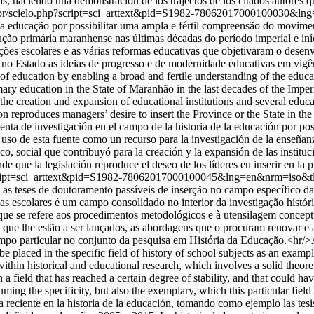
as, haciendo una demonstración de los trajectos de los citados autores q
rg.br/scielo.php?script=sci_arttext&pid=S1982-78062017000100030&
a educação por possibilitar uma ampla e fértil compreensão do movime
rução primária maranhense nas últimas décadas do período imperial e i
tuições escolares e as várias reformas educativas que objetivaram o de
u no Estado as ideias de progresso e de modernidade educativas em vigên
ry of education by enabling a broad and fertile understanding of the educa
mary education in the State of Maranhão in the last decades of the Imper
 the creation and expansion of educational institutions and several educ
n reproduces managers’ desire to insert the Province or the State in the
ta de investigación en el campo de la historia de la educación por pos
l uso de esta fuente como un recurso para la investigación de la enseña
co, social que contribuyó para la creación y la expansión de las instituc
 que la legislación reproduce el deseo de los líderes en inserir en la p
p?script=sci_arttext&pid=S1982-78062017000100045&lng=en&nrm=iso&
teses de doutoramento passíveis de inserção no campo específico da his
nas escolares é um campo consolidado no interior da investigação histó
o que se refere aos procedimentos metodológicos e à utensilagem concep
s que lhe estão a ser lançados, as abordagens que o procuram renovar e
po particular no conjunto da pesquisa em História da Educação.<hr/>Ab
be placed in the specific field of history of school subjects as an examp
thin historical and educational research, which involves a solid theoreti
 field that has reached a certain degree of stability, and that could have
suming the specificity, but also the exemplary, which this particular fi
eciente en la historia de la educación, tomando como ejemplo las tesis 