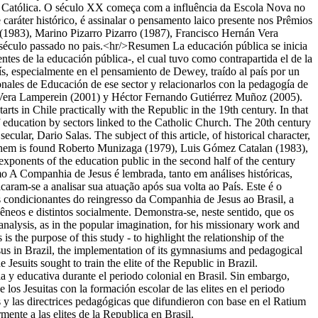
eja Católica. O século XX começa com a influência da Escola Nova no
caráter histórico, é assinalar o pensamento laico presente nos Prêmios
1983), Marino Pizarro Pizarro (1987), Francisco Hernán Vera
éculo passado no pais.<hr/>Resumen La educación pública se inicia
tes de la educación pública-, el cual tuvo como contrapartida el de la
aís, especialmente en el pensamiento de Dewey, traído al país por un
cionales de Educación de ese sector y relacionarlos con la pedagogía de
 Vera Lamperein (2001) y Héctor Fernando Gutiérrez Muñoz (2005).
rts in Chile practically with the Republic in the 19th century. In that
f education by sectors linked to the Catholic Church. The 20th century
ular, Dario Salas. The subject of this article, of historical character,
ng them is found Roberto Munizaga (1979), Luis Gómez Catalan (1983),
onents of the education public in the second half of the century
 A Companhia de Jesus é lembrada, tanto em análises históricas,
caram-se a analisar sua atuação após sua volta ao País. Este é o
os condicionantes do reingresso da Companhia de Jesus ao Brasil, a
eos e distintos socialmente. Demonstra-se, neste sentido, que os
analysis, as in the popular imagination, for his missionary work and
s the purpose of this study - to highlight the relationship of the
 Jesus in Brazil, the implementation of its gymnasiums and pedagogical
esuits sought to train the elite of the Republic in Brazil.
a y educativa durante el periodo colonial en Brasil. Sin embargo,
 los Jesuitas con la formación escolar de las elites en el periodo
s y las directrices pedagógicas que difundieron con base en el Ratium
ente a las elites de la Republica en Brasil.