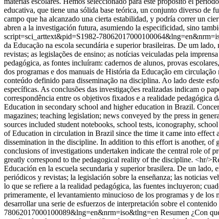
materias escolares. Hemos seleccionado para este propósito el período
educativa, que tiene una sólida base teórica, un conjunto diverso de f
campo que ha alcanzado una cierta estabilidad, y podría correr un ciert
abren a la investigación futura, asumiendo la especificidad, sino tambi
script=sci_arttext&pid=S1982-78062017000100064&lng=en&nrm=i
da Educação na escola secundária e superior brasileiras. De um lado, n
revistas; as legislações de ensino; as notícias veiculadas pela impren
pedagógica, as fontes incluíram: cadernos de alunos, provas escolare
dos programas e dos manuais de História da Educação em circulação no B
conteúdo definido para disseminação na disciplina. Ao lado deste esfo
específicas. As conclusões das investigações realizadas indicam o pap
correspondência entre os objetivos fixados e a realidade pedagógica d
Education in secondary school and higher education in Brazil. Concern
magazines; teaching legislation; news conveyed by the press in general
sources included student notebooks, school tests, iconography, school 
of Education in circulation in Brazil since the time it came into effect 
dissemination in the discipline. In addition to this effort is another, o
conclusions of investigations undertaken indicate the central role of 
greatly correspond to the pedagogical reality of the discipline. <hr/>Re
Educación en la escuela secundaria y superior brasilera. De un lado, en
periódicos y revistas; la legislación sobre la enseñanza; las noticias
lo que se refiere a la realidad pedagógica, las fuentes incluyeron; cua
primeramente, el levantamiento minucioso de los programas y de los manu
desarrollar una serie de esfuerzos de interpretación sobre el contenido
78062017000100089&lng=en&nrm=iso&tlng=en
Resumen ¿Con que H