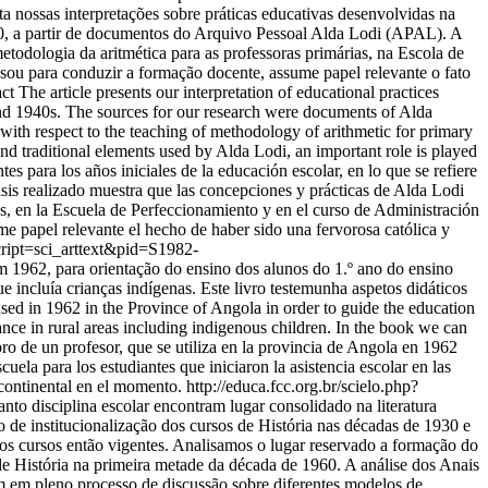
 nossas interpretações sobre práticas educativas desenvolvidas na
40, a partir de documentos do Arquivo Pessoal Alda Lodi (APAL). A
etodologia da aritmética para as professoras primárias, na Escola de
ou para conduzir a formação docente, assume papel relevante o fato
 The article presents our interpretation of educational practices
 and 1940s. The sources for our research were documents of Alda
 with respect to the teaching of methodology of arithmetic for primary
d traditional elements used by Alda Lodi, an important role is played
s para los años iniciales de la educación escolar, en lo que se refiere
sis realizado muestra que las concepciones y prácticas de Alda Lodi
ias, en la Escuela de Perfeccionamiento y en el curso de Administración
e papel relevante el hecho de haber sido una fervorosa católica y
script=sci_arttext&pid=S1982-
 1962, para orientação do ensino dos alunos do 1.º ano do ensino
ue incluía crianças indígenas. Este livro testemunha aspetos didáticos
sed in 1962 in the Province of Angola in order to guide the education
ance in rural areas including indigenous children. In the book we can
ibro de un profesor, que se utiliza en la provincia de Angola en 1962
cuela para los estudiantes que iniciaron la asistencia escolar en las
l continental en el momento.
http://educa.fcc.org.br/scielo.php?
nto disciplina escolar encontram lugar consolidado na literatura
o de institucionalização dos cursos de História nas décadas de 1930 e
os cursos então vigentes. Analisamos o lugar reservado a formação do
de História na primeira metade da década de 1960. A análise dos Anais
vam em pleno processo de discussão sobre diferentes modelos de