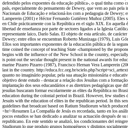
defendido pelos expoentes da educação pública-, o qual tinha como co
país, especialmente do pensamento de Dewey, que vem ao pais pela inte
Nacionais de Educação e relacioná-los com a pedagogia de Dewey; en
Lamperein (2001) e Héctor Fernando Gutiérrez Muñoz (2005). Eles s
en Chile prácticamente con la República en el siglo XIX. En aquella é
libertad de enseñanza por parte de sectores ligados a la Iglesia Catól
representante laico, Darío Salas. El objeto de esta artículo, de caráct
Dewey; entre ellos se encuentran Roberto Munizaga (1979), Luis Gó
Ellos son importantes exponentes de la educación pública de la segunda 
time coined the concept of teaching State -championed by the proponen
begins with the influence of the New School in the country, especially i
is point out the secular thought present in the national awards for 
marine Pizarro Pizarro (1987), Francisco Hernan Vera Lamperein (200
last in the country.
http://educa.fcc.org.br/scielo.php?script=sci
quanto no imaginário popular, pela sua atuação missionária e educativ
objetivo deste estudo - destacar a relação dos Jesuítas com a formaçã
implantação dos seus educandários e as diretrizes pedagógicas que d
jesuítas buscaram formar escolarmente as elites da República no Brasil
education during the colonial period in Brazil. However, few studies dev
Jesuits with the education of elites in the republican period. In this 
guidelines that broadcast based on Ratium Studiorum which produced soc
<hr/>Resumen La Compañía de Jesús es recordada, tanto en los análisis
pocos estudios se han dedicado a analizar su actuación después de su reg
republicano. En este sentido se analizó, los condicionantes del reingr
Studiorum lo que produjo grupos homogéneos y distintos socialmente. S