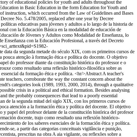
tory of educational policies for youth and adults throughout the
l Education in Basic Education in the form Education for Youth and
 of instruction, which occurred from the Law of Guidelines and Bases
h Decree No. 5.478/2005, replaced after one year by Decree
líticas educativas para jóvenes y adultos a lo largo de la historia de
sional con la Educación Básica en la modalidad de educación de
la Educación de Jóvenes y Adultos como Modalidad de Enseñanza, lo
de Enseñanza con la Educación Profesional, a través del Decreto
pt=sci_arttext&pid=S1982-
te data da segunda metade do século XIX, com os primeiros cursos de
pouca atenção à formação ética e política do docente. O objetivo
apel do professor diante da constituição histórica do professor e o
trouxe como resultado uma reflexão histórico-filosófica sobre as
encial da formação ética e política. <hr/>Abstract A teacher's
rmate teachers, corroborate the way the constant concern about the
rendt's categories look (1989, 1993, 2000, 2014), through a qualitative
 possible crisis in a political and ethical formation. Besides analysing
e and the probably consequences that lead to a poorly essential
an de la segunda mitad del siglo XIX, con los primeros cursos de
ca atención a la formación ética y política del docente. El objetivo
o y papel del profesor delante de la constitución histórica del profesor
formación docente, trajo como resultado una reflexión histórico-
cimiento de los saberes esenciales de la formación ética y política.
nde-se, a partir das categorias conceituais vigilância e punição,
entista, prescritas na obra A aia vigilante, ou reflexões sobre a