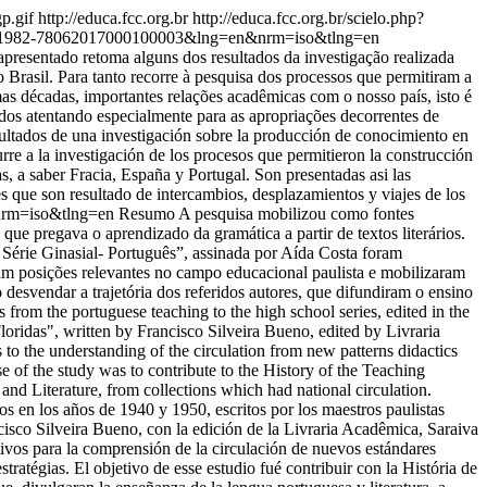
gp.gif
http://educa.fcc.org.br
http://educa.fcc.org.br/scielo.php?
&pid=S1982-78062017000100003&lng=en&nrm=iso&tlng=en
presentado retoma alguns dos resultados da investigação realizada
Brasil. Para tanto recorre à pesquisa dos processos que permitiram a
as décadas, importantes relações acadêmicas com o nosso país, isto é
tados atentando especialmente para as apropriações decorrentes de
ltados de una investigación sobre la producción de conocimiento en
urre a la investigación de los procesos que permitieron la construcción
s, a saber Fracia, España y Portugal. Son presentadas asi las
nes que son resultado de intercambios, desplazamientos y viajes de los
&nrm=iso&tlng=en
Resumo A pesquisa mobilizou como fontes
 que pregava o aprendizado da gramática a partir de textos literários.
 Série Ginasial- Português”, assinada por Aída Costa foram
am posições relevantes no campo educacional paulista e mobilizaram
o desvendar a trajetória dos referidos autores, que difundiram o ensino
s from the portuguese teaching to the high school series, edited in the
oridas", written by Francisco Silveira Bueno, edited by Livraria
to the understanding of the circulation from new patterns didactics
e of the study was to contribute to the History of the Teaching
and Literature, from collections which had national circulation.
s en los años de 1940 y 1950, escritos por los maestros paulistas
ncisco Silveira Bueno, con la edición de la Livraria Acadêmica, Saraiva
tivos para la comprensión de la circulación de nuevos estándares
tratégias. El objetivo de esse estudio fué contribuir con la História de