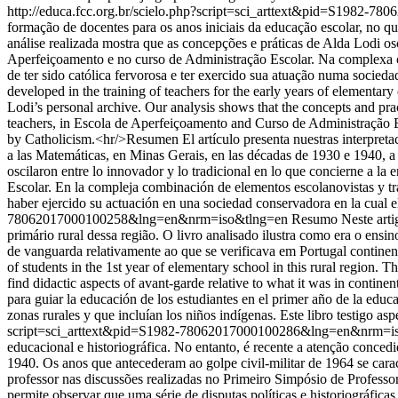
http://educa.fcc.org.br/scielo.php?script=sci_arttext&pid=S198
formação de docentes para os anos iniciais da educação escolar, no 
análise realizada mostra que as concepções e práticas de Alda Lodi os
Aperfeiçoamento e no curso de Administração Escolar. Na complexa co
de ter sido católica fervorosa e ter exercido sua atuação numa socieda
developed in the training of teachers for the early years of elementa
Lodi’s personal archive. Our analysis shows that the concepts and prac
teachers, in Escola de Aperfeiçoamento and Curso de Administração Es
by Catholicism.<hr/>Resumen El artículo presenta nuestras interpretaci
a las Matemáticas, en Minas Gerais, en las décadas de 1930 e 1940, a
oscilaron entre lo innovador y lo tradicional en lo que concierne a la
Escolar. En la compleja combinación de elementos escolanovistas y tr
haber ejercido su actuación en una sociedad conservadora en la cual el
78062017000100258&lng=en&nrm=iso&tlng=en
Resumo Neste artig
primário rural dessa região. O livro analisado ilustra como era o ensi
de vanguarda relativamente ao que se verificava em Portugal continent
of students in the 1st year of elementary school in this rural region.
find didactic aspects of avant-garde relative to what it was in contine
para guiar la educación de los estudiantes en el primer año de la educac
zonas rurales y que incluían los niños indígenas. Este libro testigo a
script=sci_arttext&pid=S1982-78062017000100286&lng=en&nrm=i
educacional e historiográfica. No entanto, é recente a atenção concedi
1940. Os anos que antecederam ao golpe civil-militar de 1964 se car
professor nas discussões realizadas no Primeiro Simpósio de Professo
permite observar que uma série de disputas políticas e historiográfic