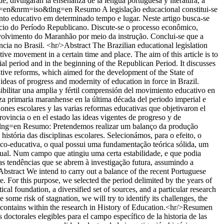
ue, divulgaran la enseñanza de la lengua portuguesa y literatura, a
lng=en&nrm=iso&tlng=en
Resumo A legislação educacional constitui-se
nto educativo em determinado tempo e lugar. Neste artigo busca-se
nício do Período Republicano. Discute-se o processo econômico,
senvolvimento do Maranhão por meio da instrução. Conclui-se que a
cia no Brasil. <hr/>Abstract The Brazilian educational legislation
tive movement in a certain time and place. The aim of this article is to
ial period and in the beginning of the Republican Period. It discusses
ative reforms, which aimed for the development of the State of
 ideas of progress and modernity of education in force in Brazil.
ibilitar una amplia y fértil comprensión del movimiento educativo en
nza primaria maranhense en la última década del periodo imperial e
iones escolares y las varias reformas educativas que objetivaron el
rovincia o en el estado las ideas vigentes de progreso y de
tlng=en
Resumo: Pretendemos realizar um balanço da produção
tória das disciplinas escolares. Selecionámos, para o efeito, o
rico-educativa, o qual possui uma fundamentação teórica sólida, um
tual. Num campo que atingiu uma certa estabilidade, e que podia
 as tendências que se abrem à investigação futura, assumindo a
stract We intend to carry out a balance of the recent Portuguese
le. For this purpose, we selected the period delimited by the years of
cal foundation, a diversified set of sources, and a particular research
 some risk of stagnation, we will try to identify its challenges, the
eld contains within the research in History of Education.<hr/>Resumen
doctorales elegibles para el campo específico de la historia de las