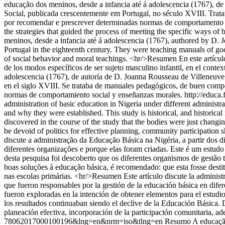
educação dos meninos, desde a infancia até á adolescencia (1767), d
Social, publicada crescentemente em Portugal, no século XVIII. Trat
por recomendar e prescrever determinadas normas de comportamento soc
the strategies that guided the process of meeting the specific ways of 
meninos, desde a infancia até á adolescencia (1767), authored by D. J
Portugal in the eighteenth century. They were teaching manuals of go
of social behavior and moral teachings. <hr/>Resumen En este artículo s
de los modos específicos de ser sujeto masculino infantil, en el context
adolescencia (1767), de autoría de D. Joanna Rousseau de Villeneuve.
en el siglo XVIII. Se trataba de manuales pedagógicos, de buen compo
normas de comportamiento social y enseñanzas morales.
http://educ
administration of basic education in Nigeria under different administra
and why they were established. This study is historical, and historica
discovered in the course of the study that the bodies were just chang
be devoid of politics for effective planning, community participation 
discute a administração da Educação Básica na Nigéria, a partir dos d
diferentes organizações e porque elas foram criadas. Este é um estudo
desta pesquisa foi descoberto que os diferentes organismos de gestã
boas soluções à educação básica, é recomendado: que esta fosse destit
nas escolas primárias. <hr/>Resumen Este artículo discute la administr
que fueron responsables por la gestión de la educación básica en difer
fueron exploradas en la intención de obtener elementos para el estudi
los resultados continuaban siendo el declive de la Educación Básica. D
planeación efectiva, incorporación de la participación comunitaria, ad
78062017000100196&lng=en&nrm=iso&tlng=en
Resumo A educação 