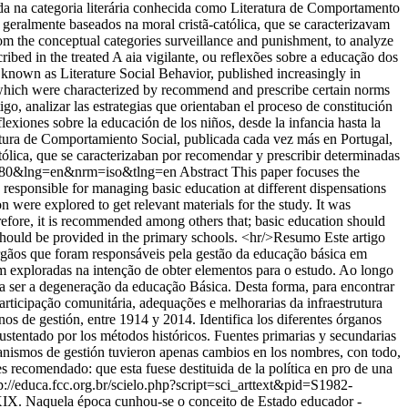
da na categoria literária conhecida como Literatura de Comportamento
eralmente baseados na moral cristã-católica, que se caracterizavam
om the conceptual categories surveillance and punishment, to analyze
ribed in the treated A aia vigilante, ou reflexões sobre a educação dos
 known as Literature Social Behavior, published increasingly in
, which were characterized by recommend and prescribe certain norms
go, analizar las estrategias que orientaban el proceso de constitución
flexiones sobre la educación de los niños, desde la infancia hasta la
atura de Comportamiento Social, publicada cada vez más en Portugal,
ólica, que se caracterizaban por recomendar y prescribir determinadas
100180&lng=en&nrm=iso&tlng=en
Abstract This paper focuses the
e responsible for managing basic education at different dispensations
 were explored to get relevant materials for the study. It was
refore, it is recommended among others that; basic education should
s should be provided in the primary schools. <hr/>Resumo Este artigo
 órgãos que foram responsáveis pela gestão da educação básica em
am exploradas na intenção de obter elementos para o estudo. Ao longo
a ser a degeneração da educação Básica. Desta forma, para encontrar
articipação comunitária, adequações e melhorarias da infraestrutura
nos de gestión, entre 1914 y 2014. Identifica los diferentes órganos
sustentado por los métodos históricos. Fuentes primarias y secundarias
rganismos de gestión tuvieron apenas cambios en los nombres, con todo,
s recomendado: que esta fuese destituida de la política en pro de una
p://educa.fcc.org.br/scielo.php?script=sci_arttext&pid=S1982-
XIX. Naquela época cunhou-se o conceito de Estado educador -