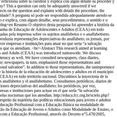
 reflexiona sobre la cuestión y explica con algún detalle su proceder y
oday? This a question can only be adequately answered if we
ects on the question and explains with details the procedure, the
alidade? A pergunta só pode ser respondida adequadamente atendo-se
ão e explica, com algum detalhe, seus procedimentos, o sentido e o
&tlng=en
Resumo O objetivo desta pesquisa foi apreender a história da
mpanha de Educação de Adolescentes e Adultos (CEAA) em todo
gadas pela imprensa sobre os sujeitos analfabetos e o analfabetismo.
roduziu representações depreciativas do analfabeto; os jornais, por
er empresas e instituições para atuar no que seria “a salvação
as que os atendiam. <hr/>Abstract This research aimed at learning
ts and Adults (CEAA) was introduced nationwide. We discuss
lliteracy as well. We have consulted newspapers, class diaries,
te; newspapers, in turn, emphasized those representations and
onal salvation”. In addition to those representations, the unimportance
 la historia de la educación de adolescentes y adultos en el municipio
AA) en todo territorio nacional. Discutimos la trayectoria de la
os analfabetos y el analfabetismo. Consultamos periódicos, diarios de
iones depreciativas del analfabeto; los periódicos, por vez,
sas e instituciones para actuar en el que sería “la salvación
cuelas nocturnas que los atendían.
http://educa.fcc.org.br/scielo.php?
speito da trajetória das políticas educacionais para jovens e adultos
 Educação Profissional com a Educação Básica na modalidade de
ação da Educação de Jovens e Adultos como Modalidade de Ensino, o
 com a Educação Profissional, através do Decreto n°5.478/2005,