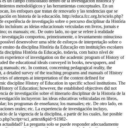
s es un campo consolidado dentro de la investigación histórica y
cedimientos metodológicos y las herramientas conceptuales. En un
locan, los enfoques que tratan de renovarlo y las tendencias que se
gación en historia de la educación.
http://educa.fcc.org.br/scielo.php?
e experiência de investigação sobre o percurso disciplinar da História
o incluíram: as ideias educacionais veiculadas em livros, jornais e
no; os manuais; etc. De outro lado, no que se refere à realidade
 de investigação comportou, primeiramente, o levantamento minucioso
 possível desenvolver uma série de esforços de interpretação sobre o
e ensino da disciplina História da Educação em instituições escolares
da disciplina História da Educação, todavia, com baixo nível de
rom experience of investigation on the academic program of History of
cluded the educational ideals conveyed in books, newspapers, and
 manuals; etc. In contrast, concerning pedagogical reality, the
rst, a detailed survey of the teaching programs and manuals of History
ries of attempts at interpretation of the content defined for
demic discipline History of Education in specific school institutions. The
 History of Education; however, the established objectives did not
ia de investigación sobre el itinerario disciplinar de la Historia de la
nvestigación incluyeron: las ideas educativas vehiculadas en libros,
ular; los programas de enseñanza; los manuales; etc. De otro lado, en
raciones orales; etc. La experiencia de investigación incluyo,
o de la vigencia de la disciplina, a partir de los cuales, fue posible
elo.php?script=sci_arttext&pid=S1982-
a actualidad? La pregunta solo se puede responder adecuadamente