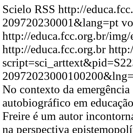
Scielo RSS
http://educa.fc
209720230001&lang=pt
vo
http://educa.fcc.org.br/img/
http://educa.fcc.org.br
http:
script=sci_arttext&pid=S22
20972023000100200&lng=
No contexto da emergência 
autobiográfico em educaçã
Freire é um autor incontorn
na perspectiva epistemopolít