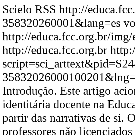
Scielo RSS
http://educa.fc
358320260001&lang=es
vo
http://educa.fcc.org.br/img/
http://educa.fcc.org.br
http:
script=sci_arttext&pid=S24
35832026000100201&lng=
Introdução. Este artigo ac
identitária docente na Educ
partir das narrativas de si
professores não licenciados