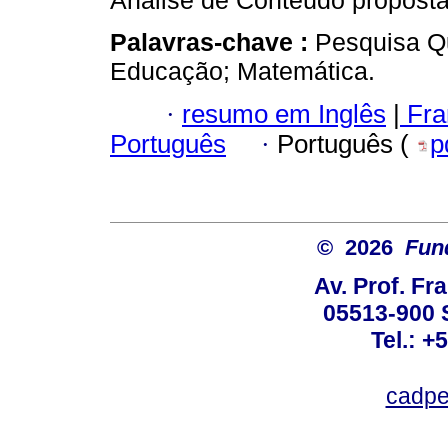
Análise de Conteúdo proposta 
Palavras-chave :
Pesquisa Qu
Educação; Matemática.
·
resumo em Inglês
|
Fra
Português
·
Português (
p
© 2026
Fun
Av. Prof. Fr
05513-900 
Tel.: +
cadpe