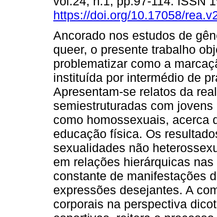
vol.24, n.1, pp.97-114. ISSN
https://doi.org/10.17058/rea.v
Ancorado nos estudos de gêne
queer, o presente trabalho obj
problematizar como a marcaç
instituída por intermédio de p
Apresentam-se relatos da real
semiestruturadas com jovens 
como homossexuais, acerca d
educação física. Os resultad
sexualidades não heterossexu
em relações hierárquicas nas
constante de manifestações d
expressões desejantes. A co
corporais na perspectiva dic