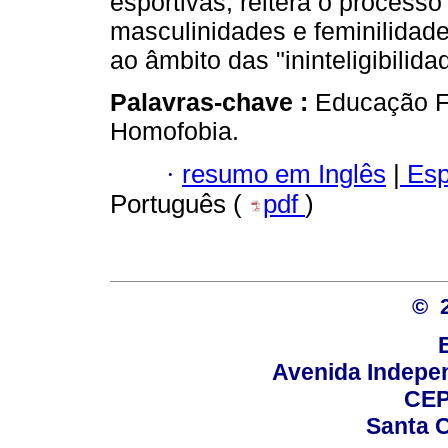
esportivas, reitera o processo
masculinidades e feminilidad
ao âmbito das "ininteligibilida
Palavras-chave :
Educação F
Homofobia.
·
resumo em Inglês
|
Esp
Português (
pdf
)
© 
Avenida Indepen
CEP
Santa C