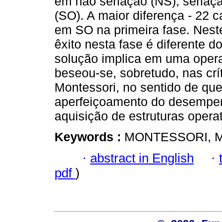
em não seriação (NS), seriação
(SO). A maior diferença - 22 
em SO na primeira fase. Neste
êxito nesta fase é diferente d
solução implica em uma opera
beseou-se, sobretudo, nas crí
Montessori, no sentido de que
aperfeiçoamento do desempen
aquisição de estruturas operat
Keywords :
MONTESSORI, Mar
·
abstract in English
·
pdf
)