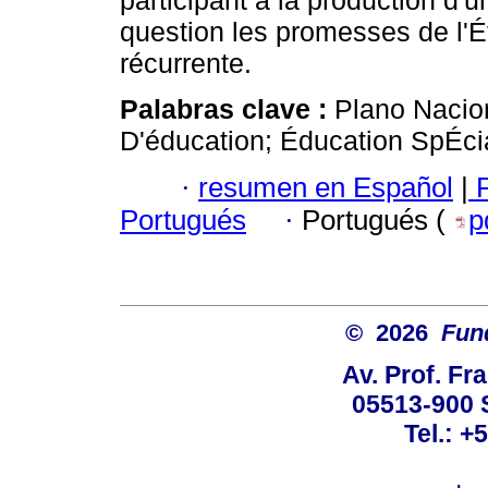
participant à la production d'
question les promesses de l'É
récurrente.
Palabras clave :
Plano Nacion
D'éducation; Éducation SpÉci
·
resumen en Español
|
P
Portugués
·
Portugués (
p
© 2026
Fun
Av. Prof. Fr
05513-900 
Tel.: +