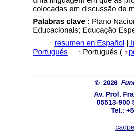
uma linguagem em que as pro
colocadas em discussão de ma
Palabras clave :
Plano Nacio
Educacionais; Educação Espe
·
resumen en Español
|
I
Portugués
·
Portugués (
p
© 2026
Fun
Av. Prof. Fr
05513-900 
Tel.: +
cadpe