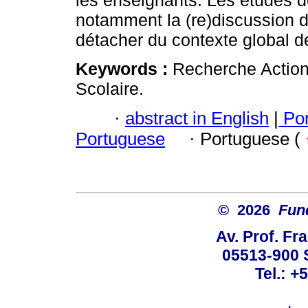
les enseignants. Les études 
notamment la (re)discussion de
détacher du contexte global de
Keywords :
Recherche Action
Scolaire.
·
abstract in English
|
Por
Portuguese
·
Portuguese (
© 2026
Fun
Av. Prof. Fr
05513-900 
Tel.: +