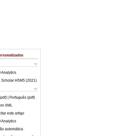
ersonalizados
 Analytics
 Scholar H5M5 (
2021
)
(pdf)
| Português (pdf)
 em XML
tar este artigo
 Analytics
ão automática