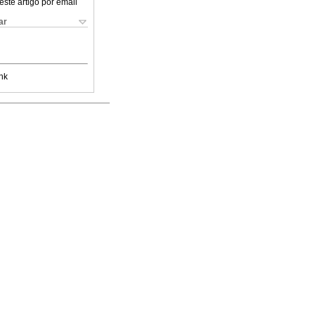
este artigo por email
ar
nk