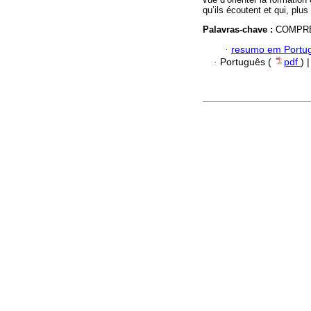
qu’ils écoutent et qui, plu
Palavras-chave :
COMPRÉ
·
resumo em Portu
·
Português (
pdf
) 