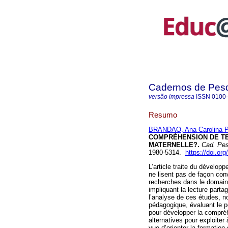
Cadernos de Pes
versão impressa
ISSN
0100
Resumo
BRANDAO, Ana Carolina P
COMPRÉHENSION DE TE
MATERNELLE?.
Cad. Pes
1980-5314.
https://doi.o
L’article traite du dévelo
ne lisent pas de façon con
recherches dans le domaine
impliquant la lecture parta
l’analyse de ces études, no
pédagogique, évaluant le 
pour développer la compréh
alternatives pour exploiter 
vue d’orienter la formation 