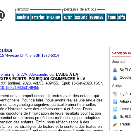
quisa
Serviços P
-1574
versão On-line
ISSN
1980-5314
Journal
SciELO
errusi
e
SILVA, Alexsandro da
.
L'AIDE À LA
Google
XTES ÉCRITS: POURQUOI COMMENCER À LA
qui.
[online]. 2023, vol.53, e09455. Epub 13-Set-2023. ISSN
Artigo
rg/10.1590/198053149455
.
Inglês 
ppement de la compréhension de textes avec des enfants qui
ventionnelle. Pour ce faire, nous avons réalisé une revue des
Artigo
 de la psychologie cognitive, particulièrement sur celles
gée d’histoires avec des enfants entre 4 et 5 ans. Dans
Como ci
us discutons de l’implication de leurs résultats pour l’action
SciELO
potentiel de certaines procédures méthodologiques adoptées
ension des enfants. Enfin, nous réfléchissons à des
Traduç
à la fois les stratégies de lecture et le contenu des textes en
d’“auditeurs actifs”, qui produisent du sens à partir des textes