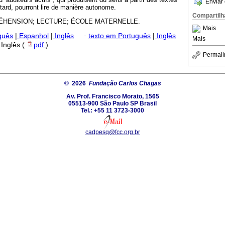
Enviar 
s tard, pourront lire de manière autonome.
Compartilh
HENSION; LECTURE; ÉCOLE MATERNELLE.
Mais
guês
|
Espanhol
|
Inglês
·
texto em Português
|
Inglês
Mais
| Inglês (
pdf
)
Permali
© 2026
Fundação Carlos Chagas
Av. Prof. Francisco Morato, 1565
05513-900 São Paulo SP Brasil
Tel.: +55 11 3723-3000
cadpesq@fcc.org.br