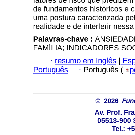
fatores de risco que predize
de fundamentos históricos e cu
uma postura caracterizada pe
realidade e de interferir ness
Palavras-chave :
ANSIEDAD
FAMÍLIA; INDICADORES S
·
resumo em Inglês
|
Esp
Português
·
Português (
p
© 2026
Fun
Av. Prof. Fr
05513-900 
Tel.: +