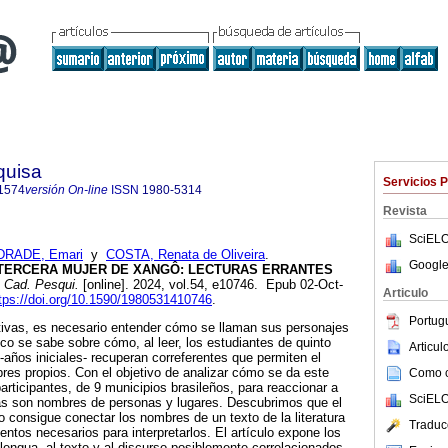
quisa
Servicios 
1574
versión On-line
ISSN
1980-5314
Revista
SciELO
DRADE, Emari
y
COSTA, Renata de Oliveira
.
Google
 TERCERA MUJER DE XANGÔ: LECTURAS ERRANTES
Cad. Pesqui.
[online]. 2024, vol.54, e10746. Epub 02-Oct-
Articulo
tps://doi.org/10.1590/1980531410746
.
Portug
tivas, es necesario entender cómo se llaman sus personajes
co se sabe sobre cómo, al leer, los estudiantes de quinto
Articu
-años iniciales- recuperan correferentes que permiten el
res propios. Con el objetivo de analizar cómo se da este
Como ci
articipantes, de 9 municipios brasileños, para reaccionar a
SciELO
s son nombres de personas y lugares. Descubrimos que el
o consigue conectar los nombres de un texto de la literatura
Traduc
entos necesarios para interpretarlos. El artículo expone los
 lengua, al texto y al discurso posiblemente correlacionados