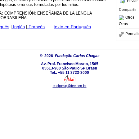
Enviar 
 hipótesis erróneas formuladas por los niños.
Compartir
A; COMPRENSIÓN; ENSEÑANZA DE LA LENGUA
Otros
ROBRASILEÑA.
Otros
ugués
|
Inglés
|
Francés
·
texto en Portugués
·
Permali
© 2026
Fundação Carlos Chagas
Av. Prof. Francisco Morato, 1565
05513-900 São Paulo SP Brasil
Tel.: +55 11 3723-3000
cadpesq@fcc.org.br