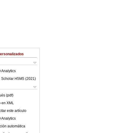
Personalizados
 Analytics
 Scholar H5M5 (
2021
)
ués (pdf)
lo en XML
tar este artículo
 Analytics
ción automática