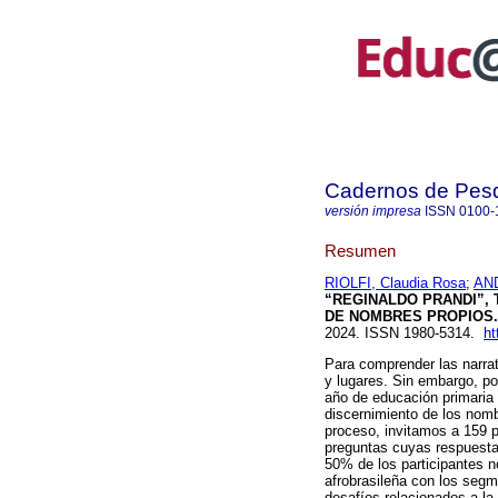
Cadernos de Pes
versión impresa
ISSN
0100-
Resumen
RIOLFI, Claudia Rosa
;
AN
“REGINALDO PRANDI”,
DE NOMBRES PROPIOS.
2024. ISSN 1980-5314.
ht
Para comprender las narra
y lugares. Sin embargo, po
año de educación primaria 
discernimiento de los nomb
proceso, invitamos a 159 p
preguntas cuyas respuesta
50% de los participantes n
afrobrasileña con los segm
desafíos relacionados a la